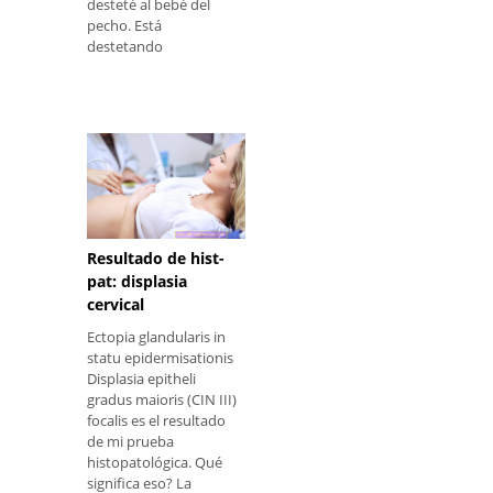
desteté al bebé del
pecho. Está
destetando
Resultado de hist-
pat: displasia
cervical
Ectopia glandularis in
statu epidermisationis
Displasia epitheli
gradus maioris (CIN III)
focalis es el resultado
de mi prueba
histopatológica. Qué
significa eso? La