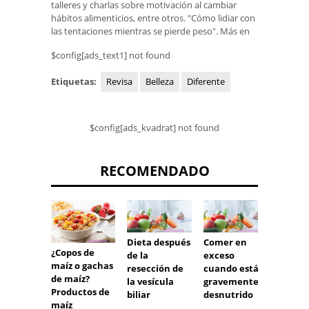
talleres y charlas sobre motivación al cambiar
hábitos alimenticios, entre otros. "Cómo lidiar con
las tentaciones mientras se pierde peso". Más en
$config[ads_text1] not found
Etiquetas:
Revisa
Belleza
Diferente
$config[ads_kvadrat] not found
RECOMENDADO
Dieta después
Comer en
Una di
¿Copos de
de la
exceso
en lut
maíz o gachas
resección de
cuando está
mejora
de maíz?
la vesícula
gravemente
VISTA 
Productos de
biliar
desnutrido
fortal
maíz