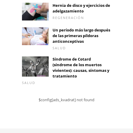
Hernia de disco y ejercicios de
adelgazamiento
REGENERACIÓN
Un período más largo después
de las primeras píldoras
anticonceptivas
SALUD
Síndrome de Cotard
(síndrome de los muertos
vivientes): causas, síntomas y
tratamiento
SALUD
$config[ads_kvadrat] not found