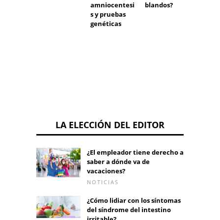
amniocentesi
blandos?
en el
s y pruebas
embar
genéticas
LA ELECCIÓN DEL EDITOR
¿El empleador tiene derecho a
saber a dónde va de
vacaciones?
NOTICIAS
¿Cómo lidiar con los síntomas
del síndrome del intestino
irritable?