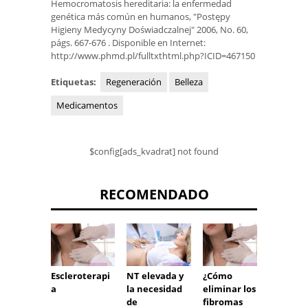
Hemocromatosis hereditaria: la enfermedad
genética más común en humanos, "Postępy
Higieny Medycyny Doświadczalnej" 2006, No. 60,
págs. 667-676 . Disponible en Internet:
http://www.phmd.pl/fulltxthtml.php?ICID=467150
Etiquetas:
Regeneración
Belleza
Medicamentos
$config[ads_kvadrat] not found
RECOMENDADO
Escleroterapi
NT elevada y
¿Cómo
¿Cuán
a
la necesidad
eliminar los
desap
de
fibromas
las ná