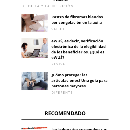
DE DIETA Y LA NUTRICIÓN
Rastro de fibromas blandos
por congelación en la axila
SALUD
eWUŚ, es decir, verificación
electrónica de la elegibilidad
de los beneficiarios. ¿Qué es
eWUŚ?
REVISA
¿Cómo proteger las
articulaciones? Una guía para
personas mayores
DIFERENTE
RECOMENDADO
Los balnearios suspenden sus