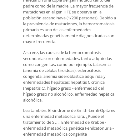
heredaron una copia del gen mutado tanto del
padre como de la madre. La mayor frecuencia de
mutaciones en el gen HFE se observa en la
población escandinava (1/200 personas). Debido a
la prevalencia de mutaciones, la hemocromatosis
primaria es una de las enfermedades
determinadas genéticamente diagnosticadas con
mayor frecuencia.
A su vez, las causas de la hemocromatosis
secundaria son enfermedades, tanto adquiridas
como congénitas, como por ejemplo, talasemia
(anemia de células tiroideas), esferocitosis
congénita, anemia sideroblástica adquirida y
enfermedades hepáticas: hepatitis C crónica
(hepatitis C), hígado graso - enfermedad del
hígado graso no alcohólico, enfermedad hepática
alcohólica.
Lea también: El síndrome de Smith-Lemli-Opitz es
una enfermedad metabólica rara. ¿Puede el
tratamiento de SL ... Enfermedad de Krabbe -
enfermedad metabólica genética Fenilcetonuria -
enfermedad metabólica congénita