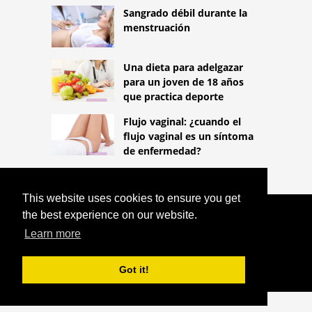
Sangrado débil durante la
menstruación
Una dieta para adelgazar
para un joven de 18 años
que practica deporte
Flujo vaginal: ¿cuando el
flujo vaginal es un síntoma
de enfermedad?
This website uses cookies to ensure you get
the best experience on our website.
COPYRIGHT 2026
HTTPS://LIFESTYLEMED.NET
Learn more
HEMOCROMATOSIS: SÍNTOMAS, TIPOS,
PRUEBAS DE ADN, TRATAMIENTO
Got it!
^