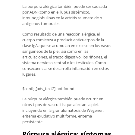
La púrpura alérgica también puede ser causada
por ADN (como en el lupus sistémico),
inmunoglobulinas en la artritis reumatoide o
antígenos tumorales.
Como resultado de una reacción alérgica, el
cuerpo comienza a producir anticuerpos de la
clase IgA, que se acumulan en exceso en los vasos
sanguíneos de la piel, así como en las
articulaciones, el tracto digestivo, los riñones, el
sistema nervioso central o los testículos. Como
consecuencia, se desarrolla inflamación en estos
lugares.
$config[ads_text2] not found
La púrpura alérgica también puede ocurrir en
otros tipos de vasculitis que afectan la piel,
incluyendo en la granulomatosis de Wegener,
eritema exudativo multiforme, eritema
persistente.
Púrpura alérgica: síntomas