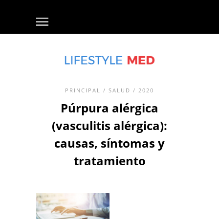
PRINCIPAL
/
SALUD
/ 2020
Púrpura alérgica
(vasculitis alérgica):
causas, síntomas y
tratamiento