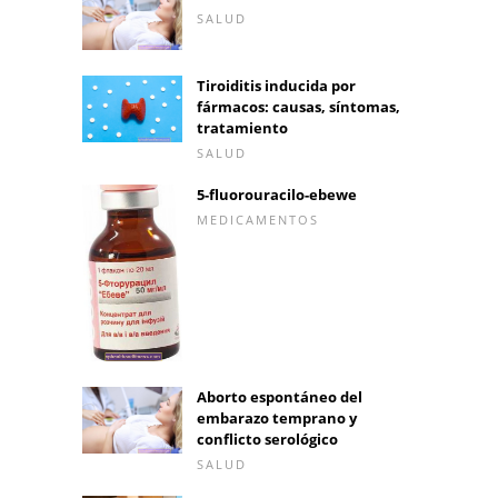
SALUD
Tiroiditis inducida por
fármacos: causas, síntomas,
tratamiento
SALUD
5-fluorouracilo-ebewe
MEDICAMENTOS
Aborto espontáneo del
embarazo temprano y
conflicto serológico
SALUD