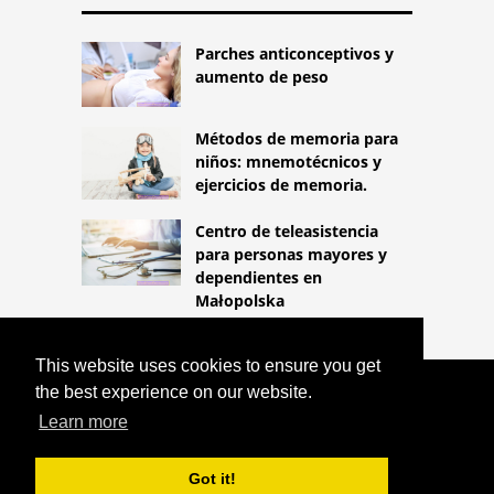
Parches anticonceptivos y
aumento de peso
Métodos de memoria para
niños: mnemotécnicos y
ejercicios de memoria.
Centro de teleasistencia
para personas mayores y
dependientes en
Małopolska
This website uses cookies to ensure you get
the best experience on our website.
COPYRIGHT 2026
HTTPS://LIFESTYLEMED.NET
PÚRPURA
Learn more
ALÉRGICA (VASCULITIS ALÉRGICA):
CAUSAS, SÍNTOMAS Y TRATAMIENTO
Got it!
^