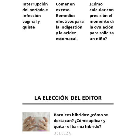
Interrupción
¿Cómo
Bulto 
Comer en
del período e
calcular con
la fre
exceso.
infección
precisión el
Remedios
vaginal y
momento de
efectivos para
quiste
la ovulación
la indigestión
para solicitar
y la acidez
un niño?
estomacal.
LA ELECCIÓN DEL EDITOR
Barnices híbridos: ¿cómo se
destacan? ¿Cómo aplicar y
quitar el barniz híbrido?
BELLEZA