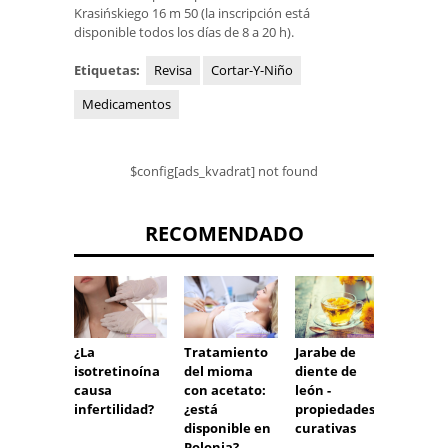
Krasińskiego 16 m 50 (la inscripción está
disponible todos los días de 8 a 20 h).
Etiquetas:
Revisa
Cortar-Y-Niño
Medicamentos
$config[ads_kvadrat] not found
RECOMENDADO
¿La
Tratamiento
Jarabe de
Síndr
isotretinoína
del mioma
diente de
nefrót
causa
con acetato:
león -
causas
infertilidad?
¿está
propiedades
síntom
disponible en
curativas
trata
Polonia?