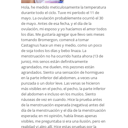
Hola, he medido meticulosamente la temperatura
durante todo el ciclo. Tuve mi período el 11 de
mayo. La ovulación probablemente ocurrió el 30
de mayo. Antes de esa fecha, y el día de la
ovulación, mi esposo y yo hacíamos el amor todos
los días. Me gustaría agregar que llevo seis meses
tomando Bromergon, comencé a tomar
Castagnus hace un mes y medio, como un poco
de soja todos los días y bebo linaza. La
menstruación no ha ocurrido hasta ahora (13 de
junio), mis senos están definitivamente
agrandados, me duelen, mis pezones están
agrandados. Siento una sensación de hormigueo
en la parte inferior del abdomen, a veces una
punzada o un dolor leve. Las venas se hicieron
más visibles en el pecho, el pecho, la parte inferior
del abdomen e incluso en los muslos. Siento
náuseas de vez en cuando. Hice la prueba antes
de la menstruación esperada (negativa) antes del
día de la menstruación y el día de la menstruación
esperada; en mi opinión, había líneas apenas
visibles, me preguntaba si era una ilusión, pero en
realidad vi algo allí. Hice estas pruebas por la