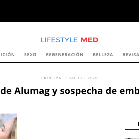
RICIÓN
SEXO
REGENERACIÓN
BELLEZA
REVIS
PRINCIPAL
/
SALUD
/ 2020
 de Alumag y sospecha de em