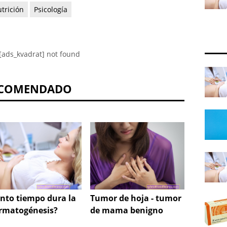
trición
Psicología
[ads_kvadrat] not found
COMENDADO
nto tiempo dura la
Tumor de hoja - tumor
Artropl
rmatogénesis?
de mama benigno
¿que e
cuales