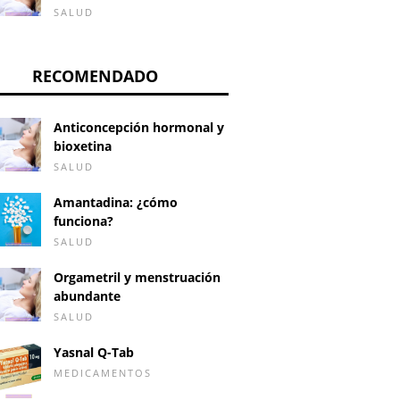
SALUD
RECOMENDADO
Anticoncepción hormonal y
bioxetina
SALUD
Amantadina: ¿cómo
funciona?
SALUD
Orgametril y menstruación
abundante
SALUD
Sangre con mucosidad
Tengo lo
astia de rodilla:
Yasnal Q-Tab
en las bragas tras ser
¿Cuánto
s esta cirugía y
MEDICAMENTOS
acariciada
implant
 son sus efectos?