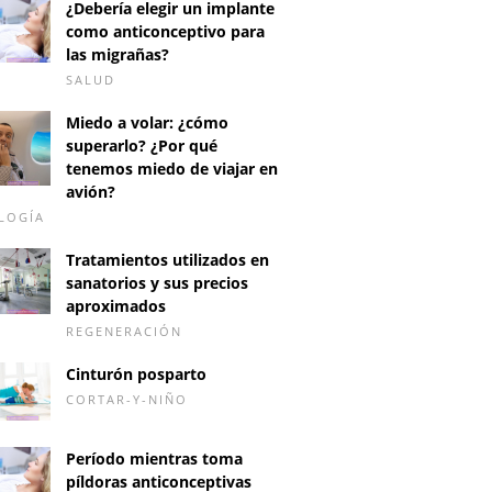
¿Debería elegir un implante
como anticonceptivo para
las migrañas?
SALUD
Miedo a volar: ¿cómo
superarlo? ¿Por qué
tenemos miedo de viajar en
avión?
LOGÍA
Tratamientos utilizados en
sanatorios y sus precios
aproximados
REGENERACIÓN
Cinturón posparto
CORTAR-Y-NIÑO
Período mientras toma
píldoras anticonceptivas