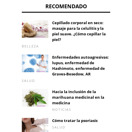
RECOMENDADO
Cepillado corporal en seco:
masaje para la celulitis y la
piel suave. ¿Cómo cepillar la
piel?
BELLEZA
Enfermedades autoagresivas:
lupus, enfermedad de
Hashimoto, enfermedad de
Graves-Besedow, AR
SALUD
Hacia la inclusión de la
marihuana medicinal en la
medicina
NOTICIAS
Cómo tratar la psoriasis
SALUD