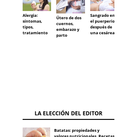
Pólipo
Sangrado en
Alergia:
Útero de dos
intest
el puerperio
síntomas,
cuernos,
grueso
después de
tipos,
embarazo y
intest
una cesárea
tratamiento
parto
delgad
estóm
¿Cuán
elimin
pólipo
LA ELECCIÓN DEL EDITOR
Batatas: propiedades y
valores nutricionales. Recetas