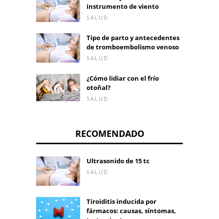
instrumento de viento
SALUD
Tipo de parto y antecedentes
de tromboembolismo venoso
SALUD
¿Cómo lidiar con el frío
otoñal?
SALUD
RECOMENDADO
Ultrasonido de 15 tc
SALUD
Tiroiditis inducida por
fármacos: causas, síntomas,