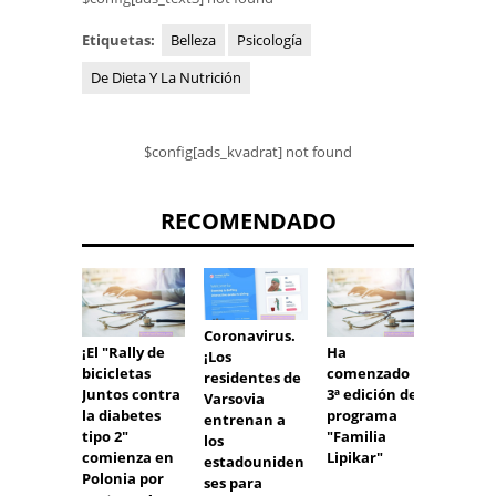
Etiquetas:
Belleza
Psicología
De Dieta Y La Nutrición
$config[ads_kvadrat] not found
RECOMENDADO
Coronavirus.
¿Pued
¡El "Rally de
Ha
¡Los
contra
bicicletas
comenzado la
residentes de
corona
Juntos contra
3ª edición del
Varsovia
mient
la diabetes
programa
entrenan a
habla?
tipo 2"
"Familia
los
científ
comienza en
Lipikar"
estadouniden
adhie
Polonia por
ses para