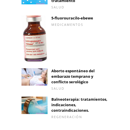
tratamiento
SALUD
5-fluorouracilo-ebewe
MEDICAMENTOS
Aborto espontáneo del
embarazo temprano y
conflicto serológico
SALUD
Balneoterapia: tratamientos,
indicaciones,
contraindicaciones.
REGENERACIÓN