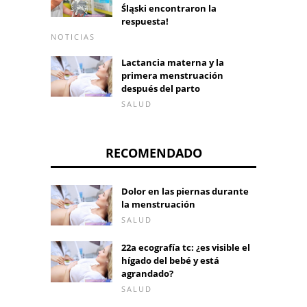
Śląski encontraron la
respuesta!
NOTICIAS
Lactancia materna y la
primera menstruación
después del parto
SALUD
RECOMENDADO
Dolor en las piernas durante
la menstruación
SALUD
22a ecografía tc: ¿es visible el
hígado del bebé y está
agrandado?
SALUD