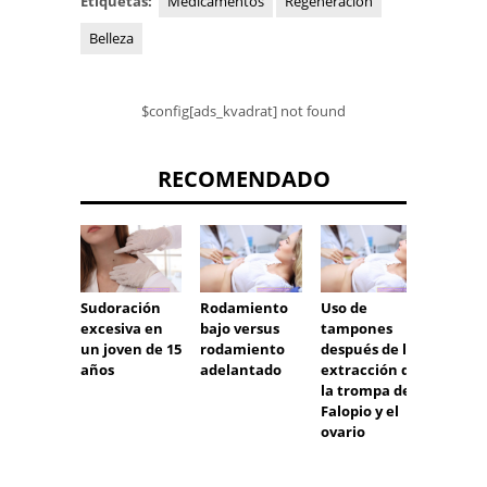
Etiquetas:
Medicamentos
Regeneración
Belleza
$config[ads_kvadrat] not found
RECOMENDADO
Sudoración
Rodamiento
Uso de
¿Habr
excesiva en
bajo versus
tampones
períod
un joven de 15
rodamiento
después de la
despué
años
adelantado
extracción de
extrac
la trompa de
del út
Falopio y el
ovario