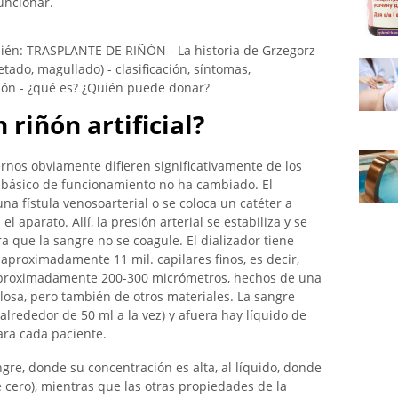
uncionar.
bién: TRASPLANTE DE RIÑÓN - La historia de Grzegorz
tado, magullado) - clasificación, síntomas,
ñón - ¿qué es? ¿Quién puede donar?
riñón artificial?
rnos obviamente difieren significativamente de los
o básico de funcionamiento no ha cambiado. El
a fístula venosoarterial o se coloca un catéter a
l aparato. Allí, la presión arterial se estabiliza y se
a que la sangre no se coagule. El dializador tiene
 aproximadamente 11 mil. capilares finos, es decir,
aproximadamente 200-300 micrómetros, hechos de una
ulosa, pero también de otros materiales. La sangre
alrededor de 50 ml a la vez) y afuera hay líquido de
ara cada paciente.
angre, donde su concentración es alta, al líquido, donde
 cero), mientras que las otras propiedades de la