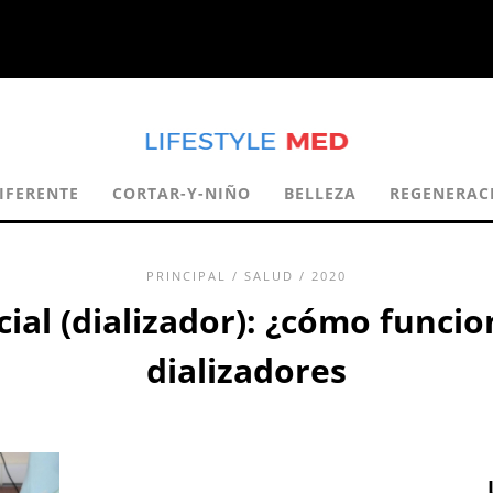
IFERENTE
CORTAR-Y-NIÑO
BELLEZA
REGENERAC
PRINCIPAL
/
SALUD
/ 2020
cial (dializador): ¿cómo funci
dializadores