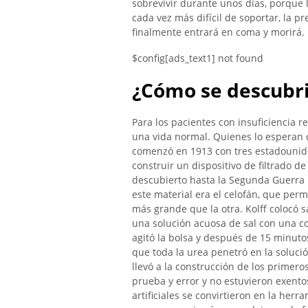
sobrevivir durante unos días, porque l
cada vez más difícil de soportar, la p
finalmente entrará en coma y morirá. 
$config[ads_text1] not found
¿Cómo se descubrió
Para los pacientes con insuficiencia r
una vida normal. Quienes lo esperan d
comenzó en 1913 con tres estadounid
construir un dispositivo de filtrado de
descubierto hasta la Segunda Guerra 
este material era el celofán, que per
más grande que la otra. Kolff colocó 
una solución acuosa de sal con una c
agitó la bolsa y después de 15 minutos
que toda la urea penetró en la soluc
llevó a la construcción de los primero
prueba y error y no estuvieron exento
artificiales se convirtieron en la her