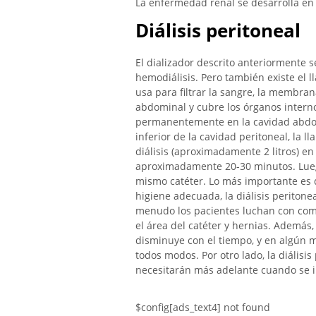
La enfermedad renal se desarrolla en
Diálisis peritoneal
El dializador descrito anteriormente se
hemodiálisis. Pero también existe el 
usa para filtrar la sangre, la membra
abdominal y cubre los órganos interno
permanentemente en la cavidad abdom
inferior de la cavidad peritoneal, la 
diálisis (aproximadamente 2 litros) en
aproximadamente 20-30 minutos. Luego
mismo catéter. Lo más importante es 
higiene adecuada, la diálisis peritone
menudo los pacientes luchan con comp
el área del catéter y hernias. Además
disminuye con el tiempo, y en algún m
todos modos. Por otro lado, la diálisi
necesitarán más adelante cuando se in
$config[ads_text4] not found