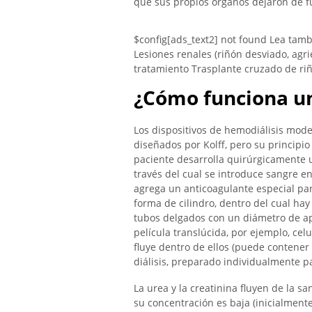
que sus propios órganos dejaron de f
$config[ads_text2] not found Lea tam
Lesiones renales (riñón desviado, agrie
tratamiento Trasplante cruzado de ri
¿Cómo funciona un 
Los dispositivos de hemodiálisis mode
diseñados por Kolff, pero su principi
paciente desarrolla quirúrgicamente un
través del cual se introduce sangre en e
agrega un anticoagulante especial par
forma de cilindro, dentro del cual hay
tubos delgados con un diámetro de 
película translúcida, por ejemplo, cel
fluye dentro de ellos (puede contener 
diálisis, preparado individualmente p
La urea y la creatinina fluyen de la s
su concentración es baja (inicialmente