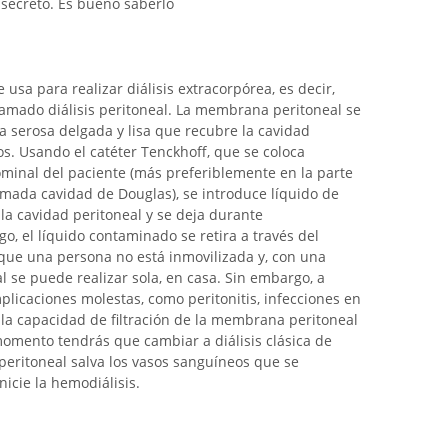
 secreto. Es bueno saberlo
 usa para realizar diálisis extracorpórea, es decir,
llamado diálisis peritoneal. La membrana peritoneal se
na serosa delgada y lisa que recubre la cavidad
s. Usando el catéter Tenckhoff, que se coloca
inal del paciente (más preferiblemente en la parte
llamada cavidad de Douglas), se introduce líquido de
 la cavidad peritoneal y se deja durante
, el líquido contaminado se retira a través del
que una persona no está inmovilizada y, con una
al se puede realizar sola, en casa. Sin embargo, a
licaciones molestas, como peritonitis, infecciones en
, la capacidad de filtración de la membrana peritoneal
omento tendrás que cambiar a diálisis clásica de
s peritoneal salva los vasos sanguíneos que se
icie la hemodiálisis.