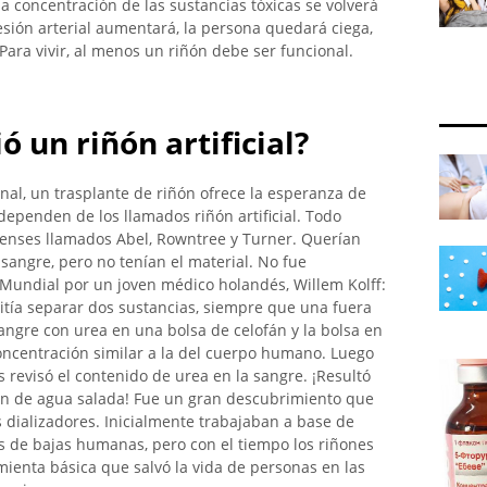
a concentración de las sustancias tóxicas se volverá
resión arterial aumentará, la persona quedará ciega,
Para vivir, al menos un riñón debe ser funcional.
 un riñón artificial?
enal, un trasplante de riñón ofrece la esperanza de
ependen de los llamados riñón artificial. Todo
enses llamados Abel, Rowntree y Turner. Querían
 sangre, pero no tenían el material. No fue
Mundial por un joven médico holandés, Willem Kolff:
mitía separar dos sustancias, siempre que una fuera
sangre con urea en una bolsa de celofán y la bolsa en
oncentración similar a la del cuerpo humano. Luego
 revisó el contenido de urea en la sangre. ¡Resultó
ión de agua salada! Fue un gran descubrimiento que
s dializadores. Inicialmente trabajaban a base de
s de bajas humanas, pero con el tiempo los riñones
ramienta básica que salvó la vida de personas en las