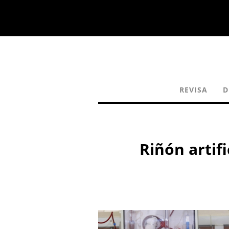
REVISA
D
Riñón artifi