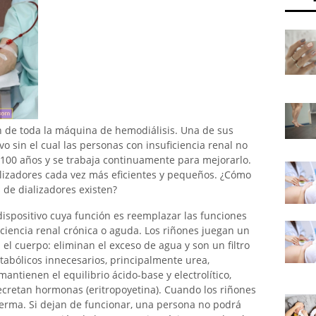
n de toda la máquina de hemodiálisis. Una de sus
ivo sin el cual las personas con insuficiencia renal no
 100 años y se trabaja continuamente para mejorarlo.
alizadores cada vez más eficientes y pequeños. ¿Cómo
s de dializadores existen?
n dispositivo cuya función es reemplazar las funciones
ciencia renal crónica o aguda. Los riñones juegan un
l cuerpo: eliminan el exceso de agua y son un filtro
abólicos innecesarios, principalmente urea,
ntienen el equilibrio ácido-base y electrolítico,
secretan hormonas (eritropoyetina). Cuando los riñones
ferma. Si dejan de funcionar, una persona no podrá