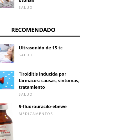
otoñal?
SALUD
RECOMENDADO
Ultrasonido de 15 tc
SALUD
Tiroiditis inducida por
fármacos: causas, síntomas,
tratamiento
SALUD
5-fluorouracilo-ebewe
MEDICAMENTOS