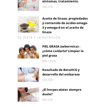
síntomas, tratamiento.
SALUD
Aceite de linaza: propiedades
y contenido de ácidos omega-
3 y omega-6 en el aceite de
linaza
DE DIETA Y LA NUTRICIÓN
PIEL GRASA (seborreica) -
¿cómo cuidarla? Limpiar la
piel grasa
BELLEZA
Resultado de BetaHCG y
desarrollo del embarazo
SALUD
¿El herpes zóster siempre
duele?
SALUD