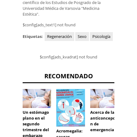
científico de los Estudios de Posgrado de la
Universidad Médica de Varsovia "Medicina
Estética".
$config[ads_text1] not found
Etiquetas:
Regeneración
Sexo
Psicología
$config[ads_kvadrat] not found
RECOMENDADO
Un estómago
Acerca de la
PCO y l
plano en el
anticoncepció
de res
segundo
n de
a la
trimestre del
emergencia
estimu
Acromegalia:
embarazo
de la
causas,