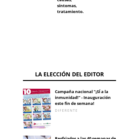
ovulac
síntomas,
¿qué h
tratamiento.
conti
?
LA ELECCIÓN DEL EDITOR
Campaña nacional "¡SÍ a la
inmunidad!" - Inauguración
este fin de semana!
DIFERENTE
Resfriados a las 40 semanas de