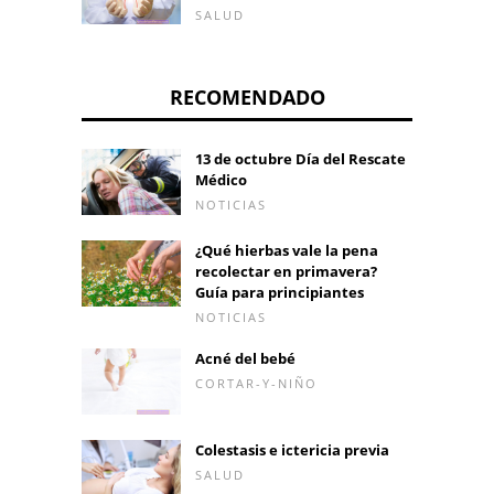
SALUD
RECOMENDADO
13 de octubre Día del Rescate
Médico
NOTICIAS
¿Qué hierbas vale la pena
recolectar en primavera?
Guía para principiantes
NOTICIAS
Acné del bebé
CORTAR-Y-NIÑO
Colestasis e ictericia previa
SALUD