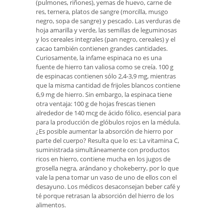
(pulmones, riñones), yemas de huevo, carne de
res, ternera, platos de sangre (morcilla, musgo
negro, sopa de sangre) y pescado. Las verduras de
hoja amarilla y verde, las semillas de leguminosas
y los cereales integrales (pan negro, cereales) y el
cacao también contienen grandes cantidades.
Curiosamente, la infame espinaca no es una
fuente de hierro tan valiosa como se creía. 100 g
de espinacas contienen sólo 2,4-3,9 mg, mientras
que la misma cantidad de frijoles blancos contiene
6,9 ​​mg de hierro. Sin embargo, la espinaca tiene
otra ventaja: 100 g de hojas frescas tienen
alrededor de 140 mcg de ácido fólico, esencial para
para la producción de glóbulos rojos en la médula.
¿Es posible aumentar la absorción de hierro por
parte del cuerpo? Resulta que lo es: La vitamina C,
suministrada simultáneamente con productos
ricos en hierro, contiene mucha en los jugos de
grosella negra, arándano y chokeberry, por lo que
vale la pena tomar un vaso de uno de ellos con el
desayuno. Los médicos desaconsejan beber café y
té porque retrasan la absorción del hierro de los
alimentos.