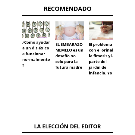
RECOMENDADO
¿Cómo ayudar
EL EMBARAZO
El problema
a un disléxico
MEMELO es un
con el orinal y
¿Cuán
a funcionar
desafío no
la fimosis y la
tiempo
normalmente
solo para la
parte del
curan 
?
futura madre
jardín de
imped
infancia. Yo
s del 
LA ELECCIÓN DEL EDITOR