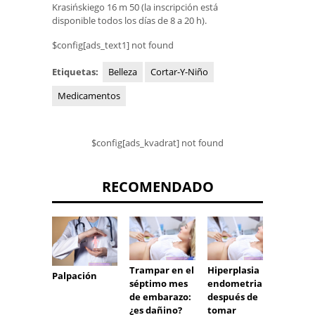
Krasińskiego 16 m 50 (la inscripción está
disponible todos los días de 8 a 20 h).
$config[ads_text1] not found
Etiquetas:
Belleza
Cortar-Y-Niño
Medicamentos
$config[ads_kvadrat] not found
RECOMENDADO
Trampar en el
Hiperplasia
Medic
Palpación
séptimo mes
endometrial
s
de embarazo:
después de
antico
¿es dañino?
tomar
os y pa