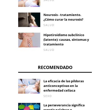
Neurosis - tratamiento.
¿Cómo curar la neurosis?
SALUD
Hipotiroidismo subclínico
(latente): causas, síntomas y
tratamiento
SALUD
RECOMENDADO
La eficacia de las píldoras
anticonceptivas en la
enfermedad celíaca
SEXO
La perseverancia significa
repetir palabras o