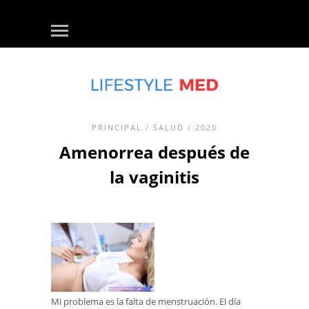
PRINCIPAL
/
SALUD
/ 2020
Amenorrea después de
la vaginitis
Mi problema es la falta de menstruación. El día