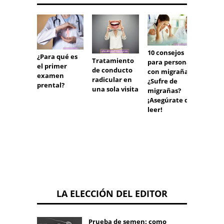
¿Qué i
10 consejos
¿Para qué es
Tratamiento
en la
para personas
el primer
de conducto
conce
con migraña.
examen
radicular en
n de B
¿Sufre de
prental?
una sola visita
HCG?
migrañas?
¡Asegúrate de
leer!
LA ELECCIÓN DEL EDITOR
Prueba de semen: como