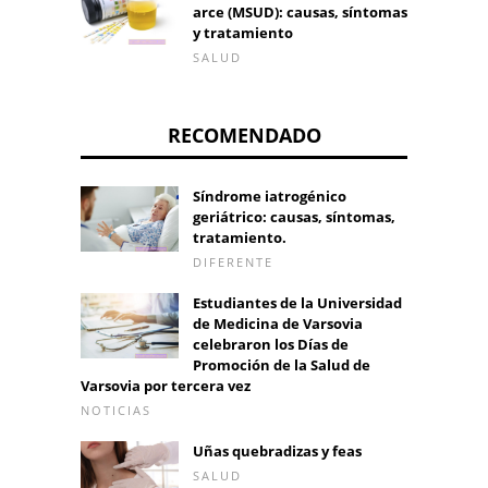
arce (MSUD): causas, síntomas
y tratamiento
SALUD
RECOMENDADO
Síndrome iatrogénico
geriátrico: causas, síntomas,
tratamiento.
DIFERENTE
Estudiantes de la Universidad
de Medicina de Varsovia
celebraron los Días de
Promoción de la Salud de
Varsovia por tercera vez
NOTICIAS
Uñas quebradizas y feas
SALUD