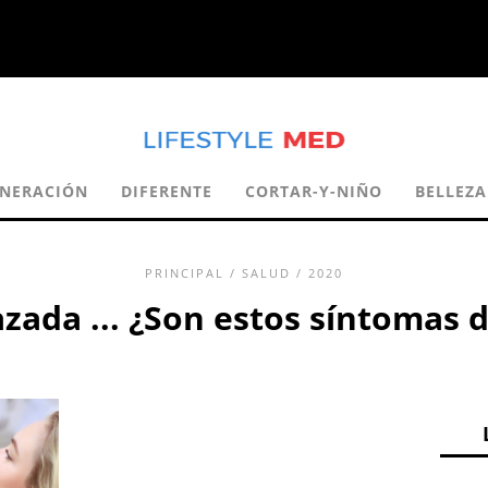
ENERACIÓN
DIFERENTE
CORTAR-Y-NIÑO
BELLEZA
PRINCIPAL
/
SALUD
/ 2020
zada ... ¿Son estos síntomas 