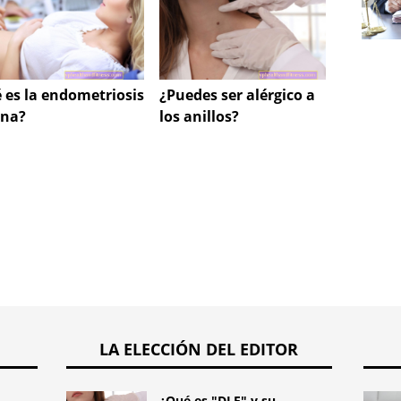
 es la endometriosis
¿Puedes ser alérgico a
Planif
ina?
los anillos?
erosió
LA ELECCIÓN DEL EDITOR
¿Qué es "DLE" y su