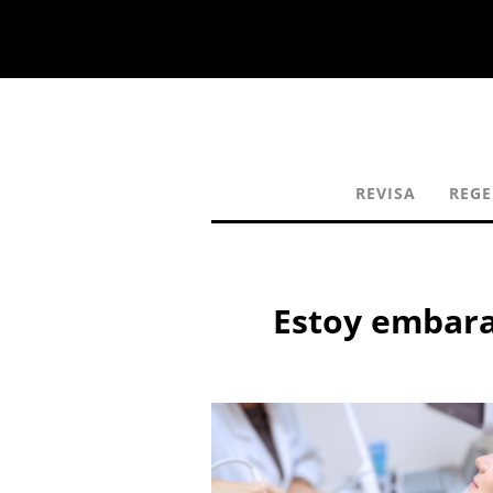
REVISA
REG
Estoy embara