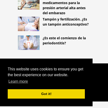
medicamentos para la
presión arterial alta antes
del embarazo
Tampón y fertilización. ¿Es
un tampón anticonceptivo?
¿Es este el comienzo de la
periodontitis?
This website uses cookies to ensure you get
COPYRIGHT 2026
the best experience on our website.
HTTPS://LIFESTYLEMED.NET
¿TIENES
QUE USAR UNA MÁSCARA EN EL
Learn more
BOSQUE? EL MINISTRO DESPEJA
DUDAS
Got it!
^