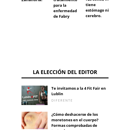
sobre
tiene
para la
no "m
estómago ni
enfermedad
en el
cerebro.
de Fabry
aislam
del ho
LA ELECCIÓN DEL EDITOR
Te invitamos a la 4 Fit Fair en
Lublin
DIFERENTE
¿Cómo deshacerse de los
moretones en el cuerpo?
Formas comprobadas de