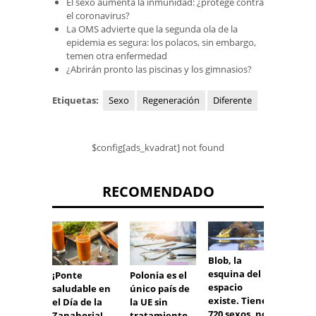
El sexo aumenta la inmunidad: ¿protege contra
el coronavirus?
La OMS advierte que la segunda ola de la
epidemia es segura: los polacos, sin embargo,
temen otra enfermedad
¿Abrirán pronto las piscinas y los gimnasios?
Etiquetas:
Sexo
Regeneración
Diferente
$config[ads_kvadrat] not found
RECOMENDADO
Blob, la
esquina del
¡Ponte
Polonia es el
espacio
saludable en
único país de
ESKA 
existe. Tiene
el Día de la
la UE sin
"Señal
720 sexos, no
Zanahoria!
tratamiento