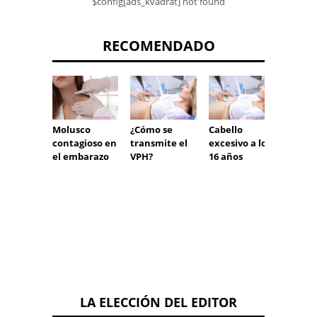
$config[ads_kvadrat] not found
RECOMENDADO
Molusco
¿Cómo se
Cabello
Infecc
contagioso en
transmite el
excesivo a los
VIH y
el embarazo
VPH?
16 años
eyacu
LA ELECCIÓN DEL EDITOR