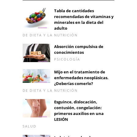
Tabla de cantidades
recomendadas de vitaminas y
minerales en la dieta del
adulto
DE DIETA Y LA NUTRICIÓN
Absorción compulsiva de
conocimientos
PSICOLOGÍA
Mijo en el tratamiento de
enfermedades neoplásicas.
¿Deberías comerlo?
DE DIETA Y LA NUTRICIÓN
Esguince, dislocación,
contusión, congelación:
primeros auxilios en una
LESIÓN
SALUD