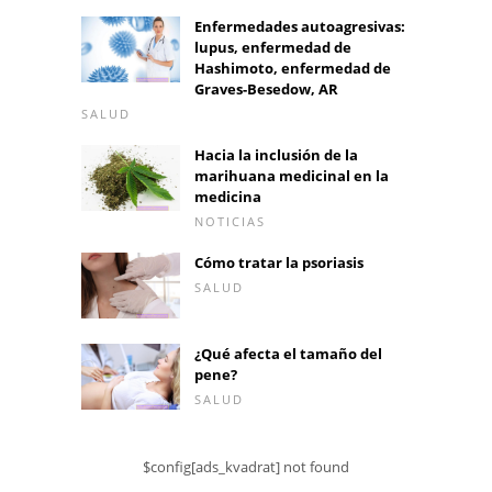
Enfermedades autoagresivas:
lupus, enfermedad de
Hashimoto, enfermedad de
Graves-Besedow, AR
SALUD
Hacia la inclusión de la
marihuana medicinal en la
medicina
NOTICIAS
Cómo tratar la psoriasis
SALUD
¿Qué afecta el tamaño del
pene?
SALUD
$config[ads_kvadrat] not found