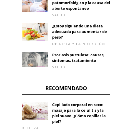
patomorfológico y la causa del
aborto espontáneo
SALUD
¿Estoy siguiendo una dieta
adecuada para aumentar de
peso?
DE DIETA Y LA NUTRICIÓN
Psoriasis pustulosa: causas,
síntomas, tratamiento
SALUD
RECOMENDADO
Cepillado corporal en seco:
masaje para la celulitis y la
piel suave. ¿Cómo cepillar la
piel?
BELLEZA