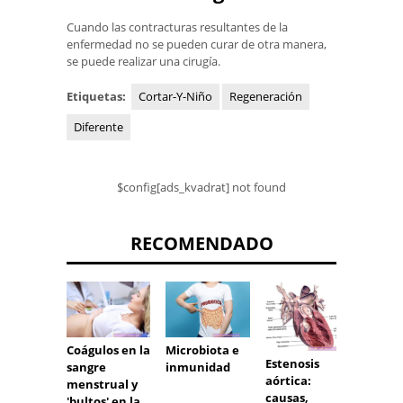
Cuando las contracturas resultantes de la
enfermedad no se pueden curar de otra manera,
se puede realizar una cirugía.
Etiquetas:
Cortar-Y-Niño
Regeneración
Diferente
$config[ads_kvadrat] not found
RECOMENDADO
Coágulos en la
Psorias
Microbiota e
Estenosis
sangre
tinte 
inmunidad
aórtica:
menstrual y
tatuaj
causas,
'bultos' en la