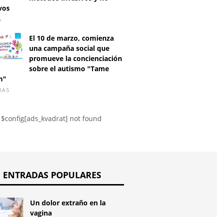
vos
A
ensión arterial
Miedo a las monedas
¿Cómo t
El 10 de marzo, comienza
ia: ¿una
eficazme
una campaña social que
indicación para el
versicol
promueve la concienciación
azo?
sobre el autismo "Tame
m"
IAS
$config[ads_kvadrat] not found
ENTRADAS POPULARES
Un dolor extraño en la
vagina