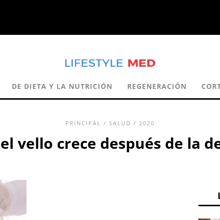
DE DIETA Y LA NUTRICIÓN
REGENERACIÓN
COR
PRINCIPAL
/
SALUD
/ 2020
l vello crece después de la d