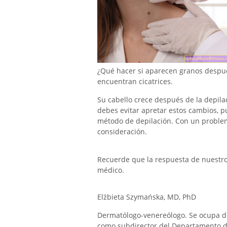
¿Qué hacer si aparecen granos después
encuentran cicatrices.
Su cabello crece después de la depilac
debes evitar apretar estos cambios, 
método de depilación. Con un problem
consideración.
Recuerde que la respuesta de nuestro e
médico.
Elżbieta Szymańska, MD, PhD
Dermatólogo-venereólogo. Se ocupa de
como subdirector del Departamento de