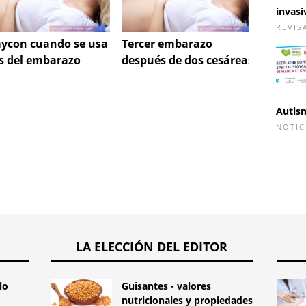
invasi
REVIS
ycon cuando se usa
Tercer embarazo
Hipert
s del embarazo
después de dos cesáreas
primar
contra
embar
Autis
NOTIC
LA ELECCIÓN DEL EDITOR
lo
Guisantes - valores
nutricionales y propiedades