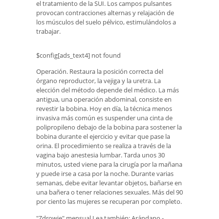
el tratamiento de la SUI. Los campos pulsantes
provocan contracciones alternas y relajación de
los músculos del suelo pélvico, estimulándolos a
trabajar.
$config[ads_text4] not found
Operación. Restaura la posición correcta del
órgano reproductor, la vejiga y la uretra. La
elección del método depende del médico. La más
antigua, una operación abdominal, consiste en
revestir la bobina. Hoy en día, la técnica menos
invasiva más común es suspender una cinta de
polipropileno debajo de la bobina para sostener la
bobina durante el ejercicio y evitar que pase la
orina. El procedimiento se realiza a través de la
vagina bajo anestesia lumbar. Tarda unos 30
minutos, usted viene para la cirugía por la mañana
y puede irse a casa por la noche. Durante varias
semanas, debe evitar levantar objetos, bañarse en
una bañera o tener relaciones sexuales. Más del 90
por ciento las mujeres se recuperan por completo.
"Zdrowie" mensual Lea también: Arándano -