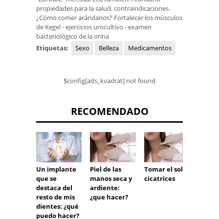
propiedades para la salud, contraindicaciones.
¿Cómo comer arándanos? Fortalecer los músculos
de Kegel - ejercicios urocultivo - examen
bacteriológico de la orina
Etiquetas:
Sexo
Belleza
Medicamentos
$config[ads_kvadrat] not found
RECOMENDADO
Un implante
Piel de las
Tomar el sol y
DIU mu
que se
manos seca y
cicatrices
destaca del
ardiente:
resto de mis
¿que hacer?
dientes: ¿qué
puedo hacer?