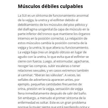
Músculos débiles culpables
La SUI es un síntoma de funcionamiento anormal
de la vejiga, la uretra y el esfínter debido al
debilitamiento de los músculos del piso pélvico y
del diafragma urogenital (la capa de músculo en la
parte inferior del tronco que mantiene los órganos
internos en la posición correcta). La relajación de
estos músculos cambia la posición correcta de la
vejiga y la uretra, lo que altera su funcionamiento.
La vejiga baja crea un ángulo obtuso en lugar de
agudo con la uretra, lo que evita que el esfínter se
cierre con fuerza. Luego, al estornudar, agacharse,
recoger las compras, subir escaleras o tener
relaciones sexuales, y en casos extremos también
al caminar, “liberan las válvulas”. A veces, las
señales de advertencia aparecen antes, por
ejemplo, pequeñas cantidades frecuentes de
orina, presión en la vejiga, sensación de vejiga
llena inmediatamente después de salir del baño.
Sin embargo, a menudo el primer síntoma de la
enfermedad es soltar. Este es un gran problema
porque la mujer siente que está perdiendo orina y