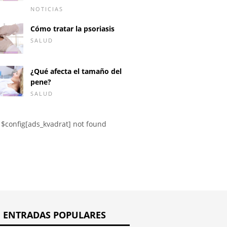
NOTICIAS
Cómo tratar la psoriasis
SALUD
etropía en un
¿Puede la presión
Burbujas
¿Qué afecta el tamaño del
arterial alta causar
después 
pene?
insomnio?
pezones
SALUD
congela
$config[ads_kvadrat] not found
ENTRADAS POPULARES