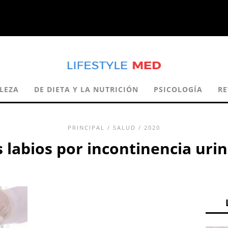
LEZA
DE DIETA Y LA NUTRICIÓN
PSICOLOGÍA
RE
PRINCIPAL
/
SALUD
/ 2020
s labios por incontinencia uri