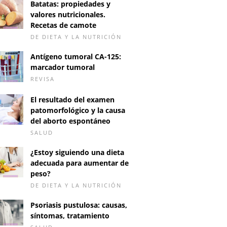
Batatas: propiedades y
valores nutricionales.
Recetas de camote
DE DIETA Y LA NUTRICIÓN
Antígeno tumoral CA-125:
marcador tumoral
REVISA
El resultado del examen
patomorfológico y la causa
del aborto espontáneo
SALUD
¿Estoy siguiendo una dieta
adecuada para aumentar de
peso?
DE DIETA Y LA NUTRICIÓN
Psoriasis pustulosa: causas,
síntomas, tratamiento