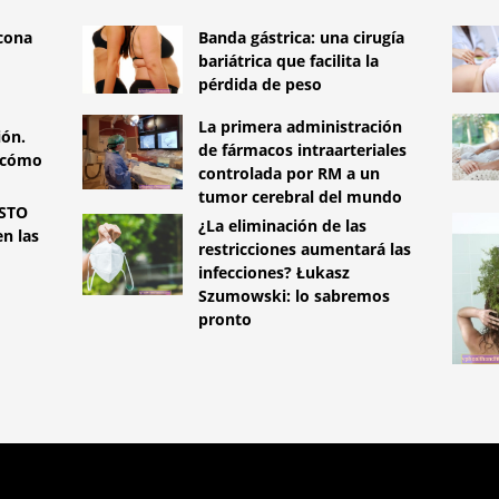
icona
Banda gástrica: una cirugía
bariátrica que facilita la
pérdida de peso
La primera administración
ión.
de fármacos intraarteriales
 cómo
controlada por RM a un
tumor cerebral del mundo
STO
¿La eliminación de las
n las
restricciones aumentará las
infecciones? Łukasz
Szumowski: lo sabremos
pronto
TYLEMED.NET
INFECCIÓN DE LOS