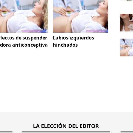
efectos de suspender
Labios izquierdos
Hiperm
íldora anticonceptiva
hinchados
niño
LA ELECCIÓN DEL EDITOR