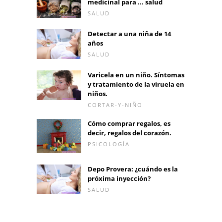
medicinal para ... salud
SALUD
Detectar a una niña de 14
años
SALUD
Varicela en un niño. Síntomas
y tratamiento de la viruela en
niños.
CORTAR-Y-NIÑO
Cómo comprar regalos, es
decir, regalos del corazón.
PSICOLOGÍA
Depo Provera: ¿cuándo es la
próxima inyección?
SALUD