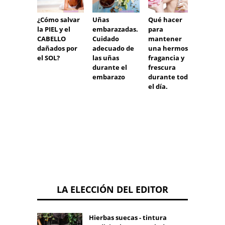
¿Cómo salvar
Qué hacer
Cosmé
Uñas
la PIEL y el
para
en el
embarazadas.
CABELLO
mantener
embar
Cuidado
dañados por
una hermosa
cuidad
adecuado de
el SOL?
fragancia y
embar
las uñas
frescura
durante el
durante todo
embarazo
el día.
LA ELECCIÓN DEL EDITOR
Hierbas suecas - tintura