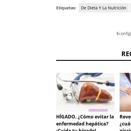
Etiquetas:
De Dieta Y La Nutrición
$config
RE
HÍGADO. ¿Cómo evitar la
Reves
enfermedad hepática?
¿cuá
¡Cuida tu hígado!
pisc