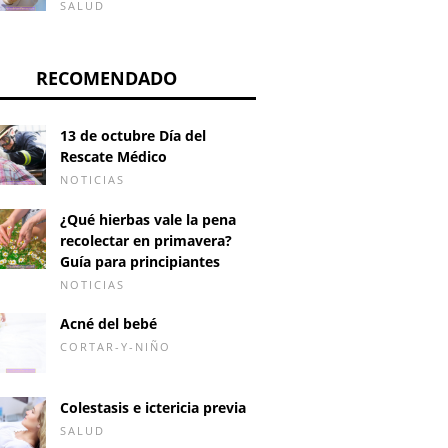
SALUD
RECOMENDADO
13 de octubre Día del
Rescate Médico
NOTICIAS
¿Qué hierbas vale la pena
recolectar en primavera?
Guía para principiantes
NOTICIAS
Acné del bebé
CORTAR-Y-NIÑO
Alcohol y marihuana al
Cicatriz
Colestasis e ictericia previa
crema
principio del embarazo
la cara
SALUD
nceptiva debo