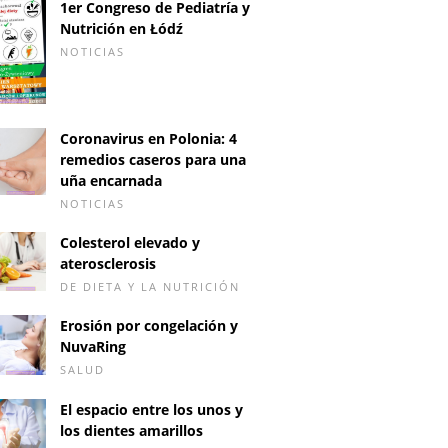
1er Congreso de Pediatría y
Nutrición en Łódź
NOTICIAS
Coronavirus en Polonia: 4
remedios caseros para una
uña encarnada
NOTICIAS
Colesterol elevado y
aterosclerosis
DE DIETA Y LA NUTRICIÓN
Erosión por congelación y
NuvaRing
SALUD
El espacio entre los unos y
los dientes amarillos