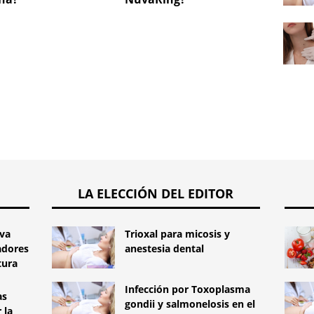
elegir?
LA ELECCIÓN DEL EDITOR
va
Trioxal para micosis y
adores
anestesia dental
tura
Infección por Toxoplasma
as
gondii y salmonelosis en el
 la