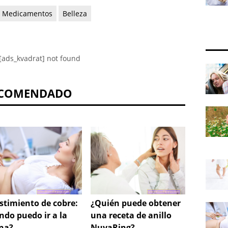
Medicamentos
Belleza
[ads_kvadrat] not found
COMENDADO
timiento de cobre: ​​
¿Quién puede obtener
¿Qué 
ndo puedo ir a la
una receta de anillo
antico
ina?
NuvaRing?