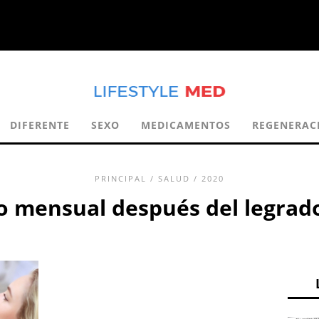
DIFERENTE
SEXO
MEDICAMENTOS
REGENERAC
PRINCIPAL
/
SALUD
/ 2020
 mensual después del legrado