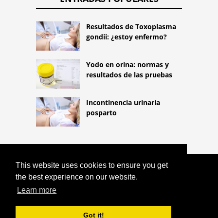
Resultados de Toxoplasma
gondii: ¿estoy enfermo?
Yodo en orina: normas y
resultados de las pruebas
Incontinencia urinaria
posparto
This website uses cookies to ensure you get
COPYRIGHT 2026
the best experience on our website.
HTTPS://LIFESTYLEMED.NET
MEDICAMENTOS Y DIENTES: ¿QUÉ
Learn more
MEDICAMENTOS ACELERAN LA CARIES
DENTAL?
Got it!
^