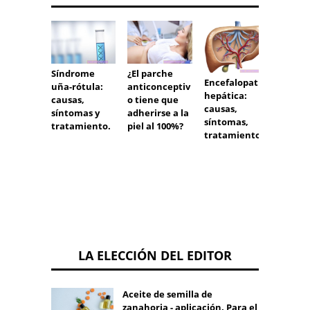
Síndrome
¿El parche
Factor
Encefalopatía
uña-rótula:
anticonceptiv
necros
hepática:
causas,
o tiene que
tumora
causas,
síntomas y
adherirse a la
alfa en
síntomas,
tratamiento.
piel al 100%?
trata
tratamiento.
del cá
LA ELECCIÓN DEL EDITOR
Aceite de semilla de
zanahoria - aplicación. Para el