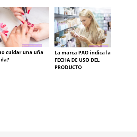
o cuidar una uña
La marca PAO indica la
¿Cómo 
ada?
FECHA DE USO DEL
forma 
PRODUCTO
bronce