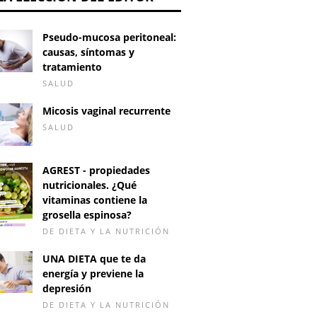
Pseudo-mucosa peritoneal:
causas, síntomas y
tratamiento
SALUD
Micosis vaginal recurrente
SALUD
AGREST - propiedades
nutricionales. ¿Qué
vitaminas contiene la
grosella espinosa?
DE DIETA Y LA NUTRICIÓN
UNA DIETA que te da
energía y previene la
depresión
DE DIETA Y LA NUTRICIÓN