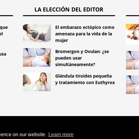
LA ELECCIÓN DEL EDITOR
¿que
El embarazo ectópico como
el
amenaza para la vida de la
mujer
Bromergon y Ovulan: ¿se
usa
pueden usar
simultáneamente?
Glándula tiroides pequeña
n
y tratamiento con Euthyrox
TYLEMED.NET
LAS REGLAS MÁS
DE LOS PIES EN INVIERNO.
rience on our website.
Learn more