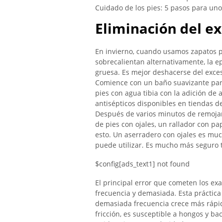
Cuidado de los pies: 5 pasos para un
Eliminación del e
En invierno, cuando usamos zapatos pe
sobrecalientan alternativamente, la e
gruesa. Es mejor deshacerse del exce
Comience con un baño suavizante para
pies con agua tibia con la adición de a
antisépticos disponibles en tiendas d
Después de varios minutos de remojar 
de pies con ojales, un rallador con pap
esto. Un aserradero con ojales es muc
puede utilizar. Es mucho más seguro t
$config[ads_text1] not found
El principal error que cometen los e
frecuencia y demasiada. Esta práctica 
demasiada frecuencia crece más rápid
fricción, es susceptible a hongos y bac