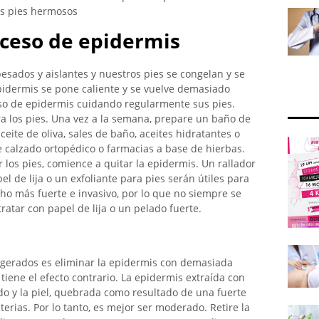
os pies hermosos
xceso de epidermis
sados ​​y aislantes y nuestros pies se congelan y se
pidermis se pone caliente y se vuelve demasiado
so de epidermis cuidando regularmente sus pies.
 los pies. Una vez a la semana, prepare un baño de
ceite de oliva, sales de baño, aceites hidratantes o
e calzado ortopédico o farmacias a base de hierbas.
los pies, comience a quitar la epidermis. Un rallador
el de lija o un exfoliante para pies serán útiles para
ho más fuerte e invasivo, por lo que no siempre se
ratar con papel de lija o un pelado fuerte.
xagerados es eliminar la epidermis con demasiada
tiene el efecto contrario. La epidermis extraída con
o y la piel, quebrada como resultado de una fuerte
terias. Por lo tanto, es mejor ser moderado. Retire la