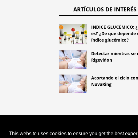
ARTÍCULOS DE INTERÉS
ÍNDICE GLUCÉMICO: 
es? ¿De qué depende 
índice glucémico?
Detectar mientras se 
Rigevidon
Acortando el ciclo co
NuvaRing
COPYRIGHT 2026 HTTPS://LIFES
IMPORTANTES PARA EL CUIDADO 
This website uses cookies to ensure you get the best expe