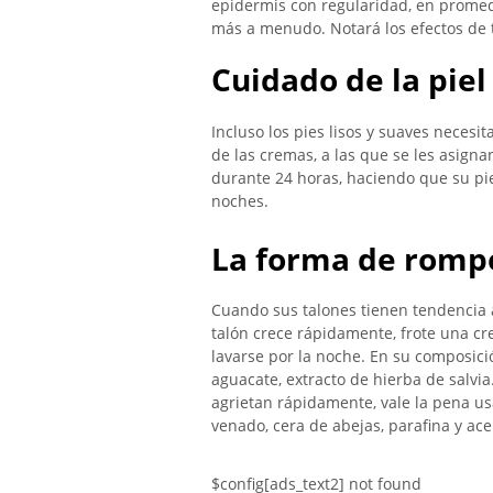
epidermis con regularidad, en prome
más a menudo. Notará los efectos de 
Cuidado de la piel
Incluso los pies lisos y suaves necesi
de las cremas, a las que se les asigna
durante 24 horas, haciendo que su pie
noches.
La forma de rompe
Cuando sus talones tienen tendencia a
talón crece rápidamente, frote una cr
lavarse por la noche. En su composició
aguacate, extracto de hierba de salvi
agrietan rápidamente, vale la pena 
venado, cera de abejas, parafina y ac
$config[ads_text2] not found