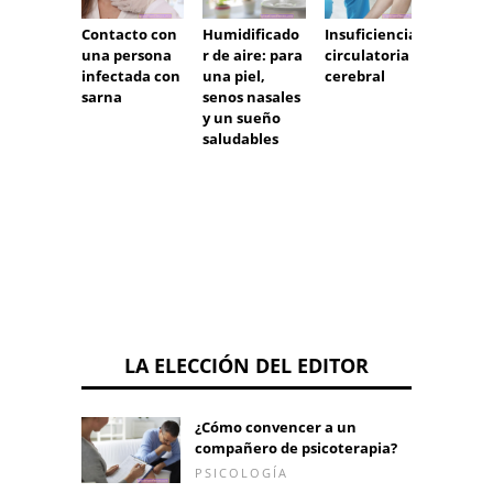
Contacto con
Insuficiencia
Fárma
Humidificado
una persona
circulatoria
psicot
r de aire: para
infectada con
cerebral
y
una piel,
sarna
planif
senos nasales
del e
y un sueño
saludables
LA ELECCIÓN DEL EDITOR
¿Cómo convencer a un
compañero de psicoterapia?
PSICOLOGÍA