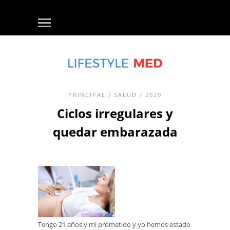
PRINCIPAL
/
SALUD
/ 2020
Ciclos irregulares y
quedar embarazada
Tengo 21 años y mi prometido y yo hemos estado