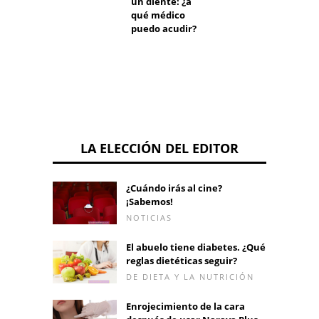
un diente: ¿a
as sea
qué médico
meno
puedo acudir?
efecti
LA ELECCIÓN DEL EDITOR
¿Cuándo irás al cine?
¡Sabemos!
NOTICIAS
El abuelo tiene diabetes. ¿Qué
reglas dietéticas seguir?
DE DIETA Y LA NUTRICIÓN
Enrojecimiento de la cara