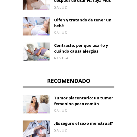
después de usar Naraya Plus
SALUD
Olfen y tratando de tener un
bebé
SALUD
Contraste: por qué usarlo y
cuándo causa alergias
REVISA
RECOMENDADO
Tumor placentario: un tumor
femenino poco común
SALUD
¿Es seguro el sexo menstrual?
SALUD