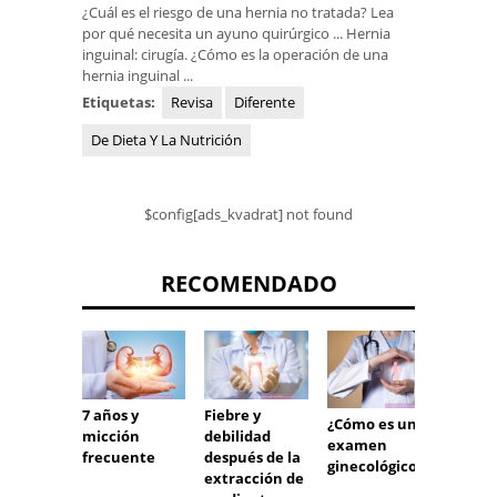
¿Cuál es el riesgo de una hernia no tratada? Lea
por qué necesita un ayuno quirúrgico ... Hernia
inguinal: cirugía. ¿Cómo es la operación de una
hernia inguinal ...
Etiquetas:
Revisa
Diferente
De Dieta Y La Nutrición
$config[ads_kvadrat] not found
RECOMENDADO
7 años y
Fiebre y
¿Stru
¿Cómo es un
micción
debilidad
hace q
examen
frecuente
después de la
píldor
ginecológico?
extracción de
antico