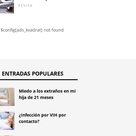
 años
tabletas
REVISA
$config[ads_kvadrat] not found
ENTRADAS POPULARES
Miedo a los extraños en mi
hija de 21 meses
¿Infección por VIH por
contacto?