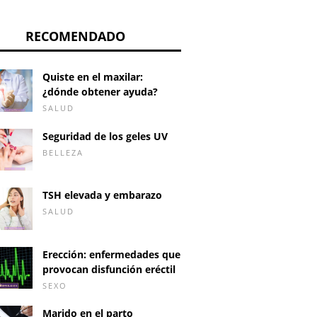
RECOMENDADO
Quiste en el maxilar:
¿dónde obtener ayuda?
SALUD
Seguridad de los geles UV
BELLEZA
TSH elevada y embarazo
SALUD
Erección: enfermedades que
provocan disfunción eréctil
SEXO
odo natural para
¿Embarazo después de la
¿Cómo c
r embarazada a
tableta 72 h después?
menstru
Marido en el parto