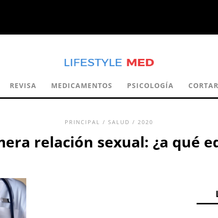
REVISA
MEDICAMENTOS
PSICOLOGÍA
CORTAR
PRINCIPAL
/
SALUD
/ 2020
mera relación sexual: ¿a qué e