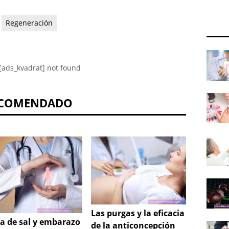
Regeneración
[ads_kvadrat] not found
COMENDADO
Las purgas y la eficacia
El mét
a de sal y embarazo
de la anticoncepción
queda