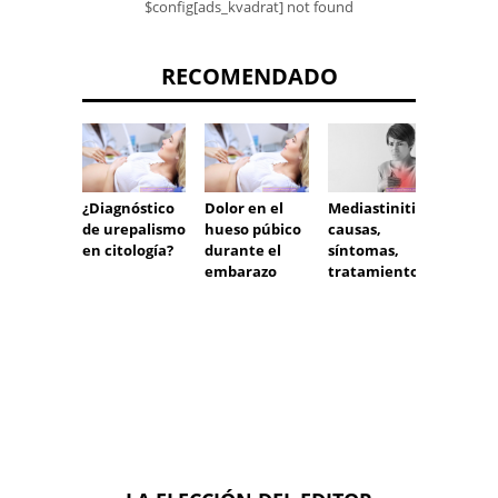
$config[ads_kvadrat] not found
RECOMENDADO
¿Diagnóstico
Dolor en el
Testo
Mediastinitis:
de urepalismo
hueso púbico
alta
causas,
en citología?
durante el
síntomas,
embarazo
tratamiento.