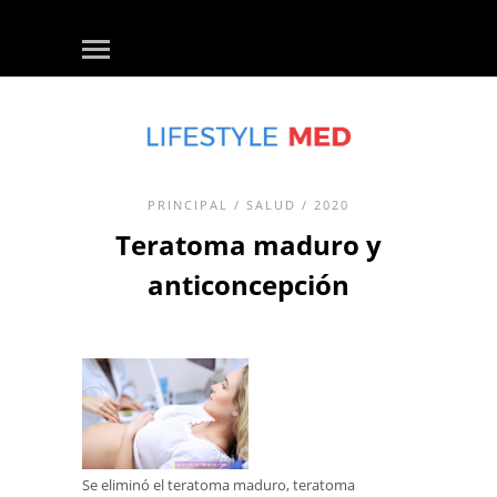
PRINCIPAL
/
SALUD
/ 2020
Teratoma maduro y
anticoncepción
Se eliminó el teratoma maduro, teratoma