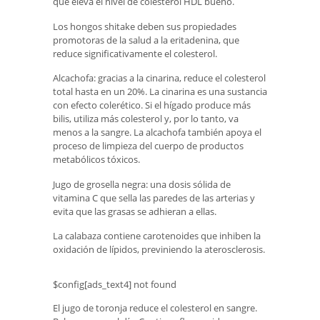
que eleva el nivel de colesterol HDL bueno.
Los hongos shitake deben sus propiedades
promotoras de la salud a la eritadenina, que
reduce significativamente el colesterol.
Alcachofa: gracias a la cinarina, reduce el colesterol
total hasta en un 20%. La cinarina es una sustancia
con efecto colerético. Si el hígado produce más
bilis, utiliza más colesterol y, por lo tanto, va
menos a la sangre. La alcachofa también apoya el
proceso de limpieza del cuerpo de productos
metabólicos tóxicos.
Jugo de grosella negra: una dosis sólida de
vitamina C que sella las paredes de las arterias y
evita que las grasas se adhieran a ellas.
La calabaza contiene carotenoides que inhiben la
oxidación de lípidos, previniendo la aterosclerosis.
$config[ads_text4] not found
El jugo de toronja reduce el colesterol en sangre.