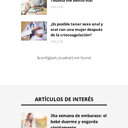
Todavía me siento mal
SALUD
¿Es posible tener sexo anal y
oral con una mujer después
de la criocoagulación?
SALUD
$config[ads_kvadrat] not found
ARTÍCULOS DE INTERÉS
35a semana de embarazo: el
bebé duerme y engorda
rápidamente