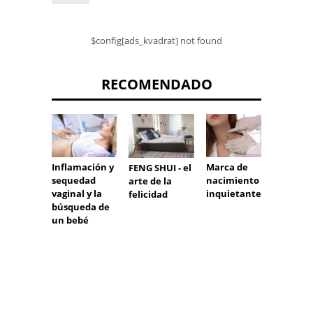
$config[ads_kvadrat] not found
RECOMENDADO
Inflamación y
Marca de
Foco
FENG SHUI - el
sequedad
nacimiento
hipere
arte de la
vaginal y la
inquietante
o en el
felicidad
búsqueda de
un bebé