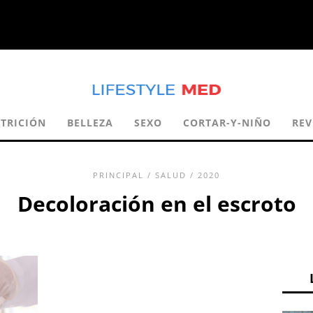
UTRICIÓN
BELLEZA
SEXO
CORTAR-Y-NIÑO
REV
PRINCIPAL
/
SALUD
/ 2020
Decoloración en el escroto