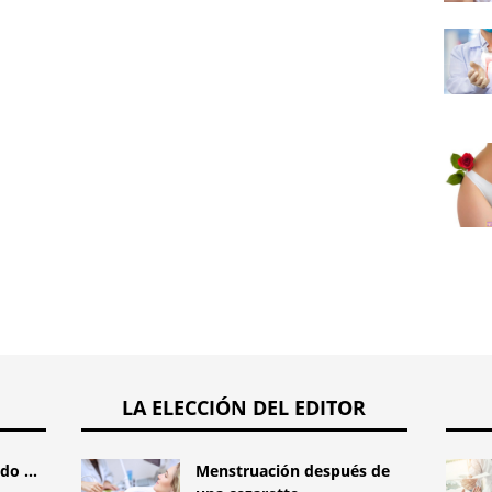
sínto
hemorr
LA ELECCIÓN DEL EDITOR
o ...
Menstruación después de