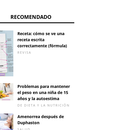
RECOMENDADO
Receta: cómo se ve una
receta escrita
correctamente (fórmula)
REVISA
Problemas para mantener
el peso en una niña de 15
años y la autoestima
DE DIETA Y LA NUTRICIÓN
Amenorrea después de
¿Tercer
ragia INTERNA:
Duphaston
Tamaño fetal
reconoces los
SALUD