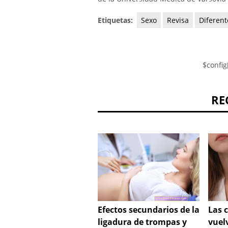
Etiquetas:
Sexo
Revisa
Diferent
$config
RE
Efectos secundarios de la
Las 
ligadura de trompas y
vuel