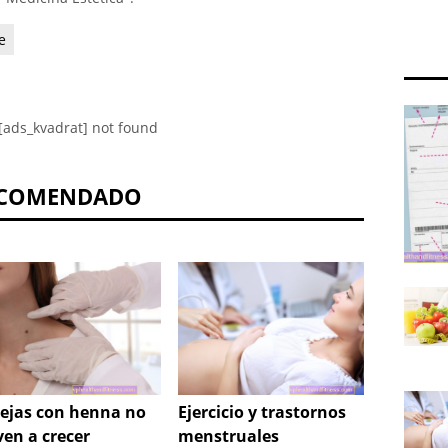
e
[ads_kvadrat] not found
COMENDADO
cejas con henna no
Ejercicio y trastornos
Hemor
ven a crecer
menstruales
¿Cómo 