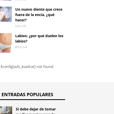
mas de una
agia interna?
Un nuevo diente que crece
fuera de la encía, ¿qué
hacer?
SALUD
Labios: ¿por qué duelen los
labios?
REVISA
$config[ads_kvadrat] not found
ENTRADAS POPULARES
Si debe dejar de tomar