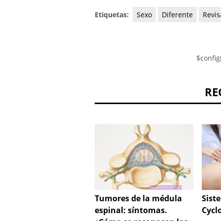
Etiquetas:
Sexo
Diferente
Revis
$config
RE
Sist
Tumores de la médula
Cycl
espinal: síntomas.