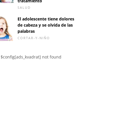
tratamiento
SALUD
El adolescente tiene dolores
de cabeza y se olvida de las
palabras
CORTAR-Y-NIÑO
$config[ads_kvadrat] not found