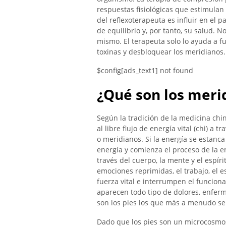
respuestas fisiológicas que estimulan 
del reflexoterapeuta es influir en el p
de equilibrio y, por tanto, su salud. N
mismo. El terapeuta solo lo ayuda a f
toxinas y desbloquear los meridianos.
$config[ads_text1] not found
¿Qué son los meri
Según la tradición de la medicina ch
al libre flujo de energía vital (chi) a
o meridianos. Si la energía se estanca 
energía y comienza el proceso de la e
través del cuerpo, la mente y el espí
emociones reprimidas, el trabajo, el es
fuerza vital e interrumpen el funcio
aparecen todo tipo de dolores, enferme
son los pies los que más a menudo s
Dado que los pies son un microcosmos 