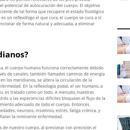
el potencial de autocuración del cuerpo. El objetivo
aciente de tal forma que recupere el estado fisiológico
o es un reflexólogo el que cura, el cuerpo se cura a sí
uncionar de forma natural y adecuada, a eliminar
dianos?
ina, el cuerpo humano funciona correctamente debido
 través de canales, también llamados caminos de energía
en los meridianos, se altera la circulación de la
nfermedad. En la reflexología podal, el ser humano, a
ritu, es tratado como un todo. A menudo, nuestras
trés o las experiencias difíciles bloquean el flujo de la
namiento adecuado de todo el cuerpo. Entonces
dades, neurosis, insomnio, estrés, fatiga crónica, y
eñalan la inminente enfermedad.
de nuestro cuerpo, al presionar con precisión el