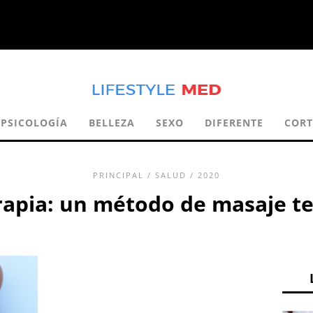
PSICOLOGÍA
BELLEZA
SEXO
DIFERENTE
CORT
PRINCIPAL
/
SALUD
/ 2020
rapia: un método de masaje te