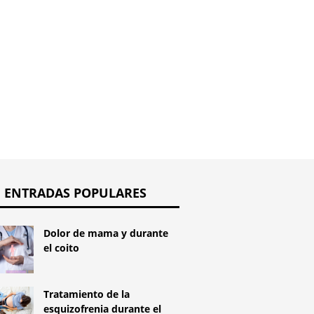
 fetal y el
después 
mo embarazo
transfer
ENTRADAS POPULARES
Dolor de mama y durante
el coito
Tratamiento de la
esquizofrenia durante el