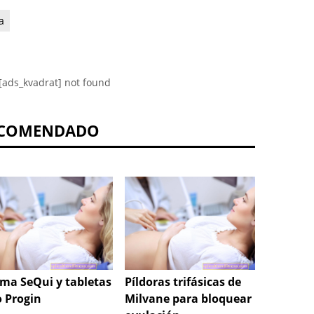
a
[ads_kvadrat] not found
COMENDADO
ema SeQui y tabletas
Píldoras trifásicas de
Retorc
o Progin
Milvane para bloquear la
cordón