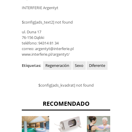
INTERFERIE Argentyt
$config[ads_text2] not found
ul. Duna 17
76-156 Dąbki
teléfono: 94314 81 34
correo:
argentyt@interferie.pl
www.interferie.pl/argentyt/
Etiquetas:
Regeneración
Sexo
Diferente
$config[ads_kvadrat] not found
RECOMENDADO