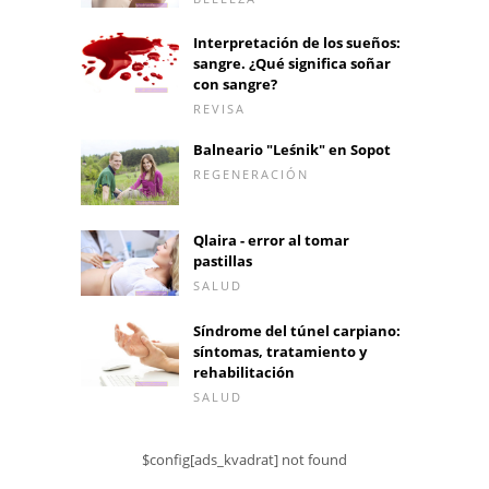
Interpretación de los sueños:
sangre. ¿Qué significa soñar
con sangre?
REVISA
Balneario "Leśnik" en Sopot
REGENERACIÓN
Qlaira - error al tomar
pastillas
SALUD
Síndrome del túnel carpiano:
síntomas, tratamiento y
rehabilitación
SALUD
$config[ads_kvadrat] not found