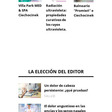
Radiación
Villa Park MED
Sanato
Balneario
ultravioleta:
& SPA
Teres
"Promień" en
propiedades
Ciechocinek
Jedlin
Ciechocinek
curativas de
los rayos
ultravioleta.
LA ELECCIÓN DEL EDITOR
Un dolor de cabeza
persistente: ¿qué pruebas?
SALUD
El dolor angustioso en las
encías y los senos nasales