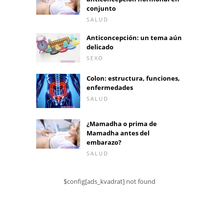
conjunto
SALUD
Anticoncepción: un tema aún
delicado
SEXO
Colon: estructura, funciones,
enfermedades
SALUD
¿Mamadha o prima de
Mamadha antes del
embarazo?
SALUD
$config[ads_kvadrat] not found