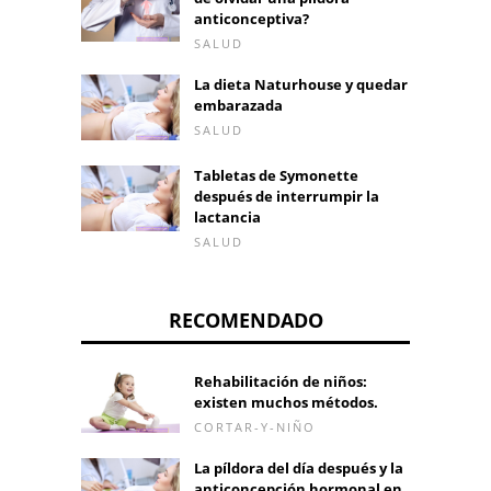
anticonceptiva?
SALUD
La dieta Naturhouse y quedar
embarazada
SALUD
Tabletas de Symonette
después de interrumpir la
lactancia
SALUD
RECOMENDADO
Rehabilitación de niños:
existen muchos métodos.
CORTAR-Y-NIÑO
La píldora del día después y la
anticoncepción hormonal en