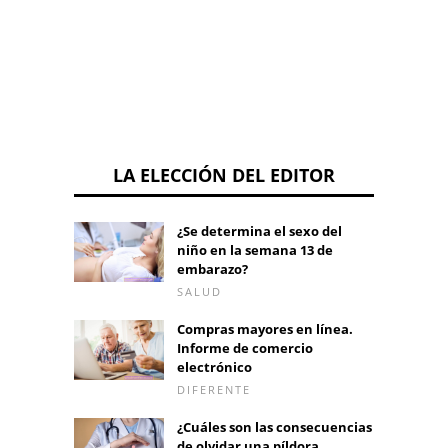
verteb
LA ELECCIÓN DEL EDITOR
¿Se determina el sexo del
niño en la semana 13 de
embarazo?
SALUD
Compras mayores en línea.
Informe de comercio
electrónico
DIFERENTE
¿Cuáles son las consecuencias
de olvidar una píldora