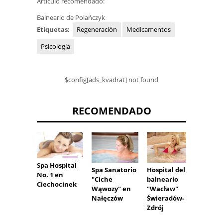
Articulo recomendado:
Balneario de Polańczyk
Etiquetas:
Regeneración
Medicamentos
Psicología
$config[ads_kvadrat] not found
RECOMENDADO
Spa Hospital
Spa Sanatorio
Hospital del
¿Qué
No. 1 en
"Ciche
balneario
ejerci
Ciechocinek
Wąwozy" en
"Wacław"
el gim
Nałęczów
Świeradów-
con
Zdrój
degen
de la 