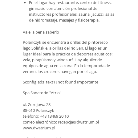
En el lugar hay restaurante, centro de fitness,
gimnasio con atención profesional de
instructores profesionales, sauna, jacuzzi, salas
de hidromasaje, masajes y fisioterapia.
Vale la pena saberlo
Polańczyk se encuentra a orillas del pintoresco
lago Solińskie, a orillas del río San. El lago es un
lugar ideal para la práctica de deportes acuáticos:
vela, piragüismo y windsurf. Hay alquiler de
equipos de agua en la zona. En la temporada de
verano, los cruceros navegan por el lago.
$config[ads_text1] not found Importante
Spa Sanatorio "Atrio"
ul. Zdrojowa 28
38-610 Polańczyk
teléfono: +48 13469 20 10
correo electrónico:
recepcja@dwatrium.pl
www.dwatrium.pl