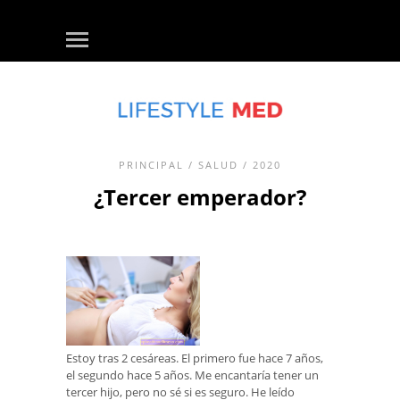
PRINCIPAL
/
SALUD
/ 2020
¿Tercer emperador?
Estoy tras 2 cesáreas. El primero fue hace 7 años,
el segundo hace 5 años. Me encantaría tener un
tercer hijo, pero no sé si es seguro. He leído