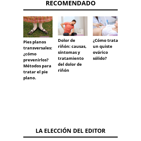
RECOMENDADO
¿Cómo tratar
Pérdid
Dolor de
Pies planos
un quiste
cabell
riñón: causas,
transversales:
ovárico
despué
síntomas y
¿cómo
sólido?
antico
tratamiento
prevenirlos?
n
del dolor de
Métodos para
riñón
tratar el pie
plano.
LA ELECCIÓN DEL EDITOR