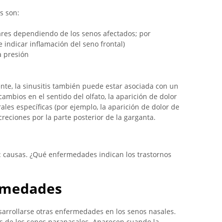
s son:
ares dependiendo de los senos afectados; por
e indicar inflamación del seno frontal)
la presión
e, la sinusitis también puede estar asociada con un
mbios en el sentido del olfato, la aparición de dolor
les específicas (por ejemplo, la aparición de dolor de
creciones por la parte posterior de la garganta.
causas. ¿Qué enfermedades indican los trastornos
ermedades
arrollarse otras enfermedades en los senos nasales.
os de los senos paranasales. Aparecen cuando la