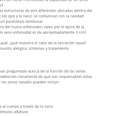
m3
as estructuras de aire diferentes ubicadas dentro del
los ojos y la nariz, se comunican con la cavidad
de un paréntesis semilunar
ro del hueso esfenoides, salen por el ápice de la
olo seno esfenoidal es de aproximadamente 3 cm3
nasal: ¿qué muestra el color de la secreción nasal?
nusitis alérgica: síntomas y tratamiento
han preguntado acerca de la función de los senos
stablecido claramente de qué son responsables estas
e los senos nasales pueden incluir:
a al cuerpo a través de la nariz
tímulos olfativos