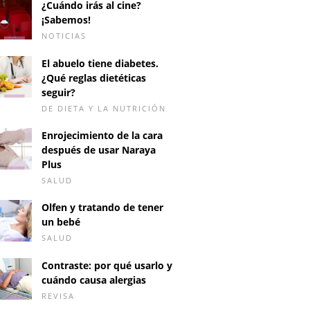
¿Cuándo irás al cine?
¡Sabemos!
NOTICIAS
El abuelo tiene diabetes.
¿Qué reglas dietéticas
seguir?
DE DIETA Y LA NUTRICIÓN
Enrojecimiento de la cara
después de usar Naraya
Plus
SALUD
Olfen y tratando de tener
un bebé
SALUD
Contraste: por qué usarlo y
cuándo causa alergias
REVISA