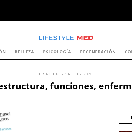
IÓN
BELLEZA
PSICOLOGÍA
REGENERACIÓN
CO
PRINCIPAL
/
SALUD
/ 2020
estructura, funciones, enfer