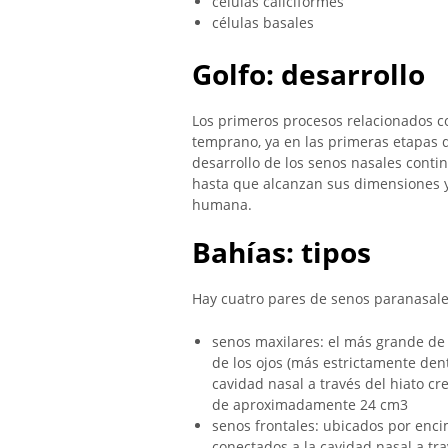
células caliciformes
células basales
Golfo: desarrollo
Los primeros procesos relacionados c
temprano, ya en las primeras etapas d
desarrollo de los senos nasales cont
hasta que alcanzan sus dimensiones y
humana.
Bahías: tipos
Hay cuatro pares de senos paranasale
senos maxilares: el más grande de
de los ojos (más estrictamente dent
cavidad nasal a través del hiato c
de aproximadamente 24 cm3
senos frontales: ubicados por encim
conectados a la cavidad nasal a tr