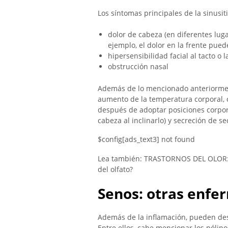
Los síntomas principales de la sinusiti
dolor de cabeza (en diferentes lug
ejemplo, el dolor en la frente pued
hipersensibilidad facial al tacto o 
obstrucción nasal
Además de lo mencionado anteriorment
aumento de la temperatura corporal, ca
después de adoptar posiciones corpora
cabeza al inclinarlo) y secreción de se
$config[ads_text3] not found
Lea también: TRASTORNOS DEL OLOR: 
del olfato?
Senos: otras enf
Además de la inflamación, pueden des
Entre ellos, cabe mencionar los pólip