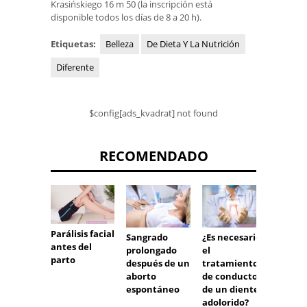
Krasińskiego 16 m 50 (la inscripción está
disponible todos los días de 8 a 20 h).
Etiquetas:
Belleza
De Dieta Y La Nutrición
Diferente
$config[ads_kvadrat] not found
RECOMENDADO
Parálisis facial
Sangrado
¿Es necesario
Neumo
antes del
prolongado
el
niños 
parto
después de un
tratamiento
aborto
de conducto
espontáneo
de un diente
adolorido?