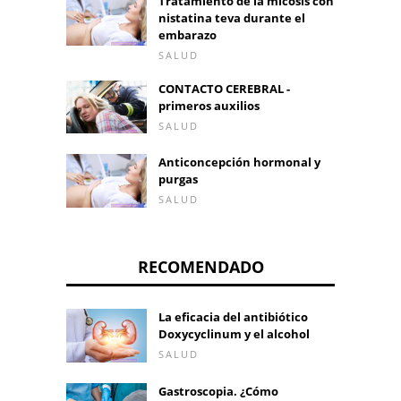
Tratamiento de la micosis con
nistatina teva durante el
embarazo
SALUD
CONTACTO CEREBRAL -
primeros auxilios
SALUD
Anticoncepción hormonal y
purgas
SALUD
RECOMENDADO
La eficacia del antibiótico
Doxycyclinum y el alcohol
SALUD
Gastroscopia. ¿Cómo