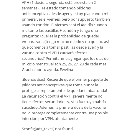
VPH (1 dosis, la segunda está prevista en 2
semanas). He estado tomando píldoras
anticonceptivas desde ayer y estoy planeando mi
primera vez el viernes, pero por supuesto también
usando condón. El viernes será el 4to día cuando
me tomo las pastillas + condón y tengo una
pregunta: ¿cuál es la probabilidad de quedar
embarazada (tengo mucho miedo y no quiero, así
que comencé a tomar pastillas desde ayer) y la
vacuna contra el VPH causará efectos
secundarios? Permítanme agregar que los días de
mi ciclo menstrual son 25, 26, 27, 28 de cada mes.
Gracias por tu ayuda. Ewelina
¡Buenos días! ¡Recuerde que el primer paquete de
píldoras anticonceptivas que toma nunca la
protege completamente de quedar embarazada!
La vacunación contra el VPH generalmente no
tiene efectos secundarios y, si lo fuera, ya habría
sucedido. Además, la primera dosis de la vacuna
no lo protege completamente contra una posible
infección por VPH. atentamente
$config[ads_text1] not found