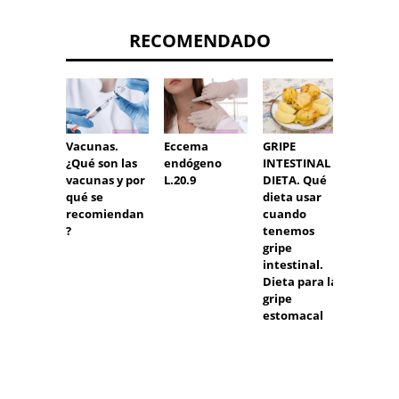
RECOMENDADO
Eccema
GRIPE
Magne
Vacunas.
endógeno
INTESTINAL -
para e
¿Qué son las
L.20.9
DIETA. Qué
insom
vacunas y por
dieta usar
el emb
qué se
cuando
recomiendan
tenemos
?
gripe
intestinal.
Dieta para la
gripe
estomacal