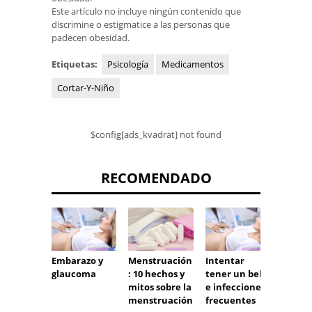
Este artículo no incluye ningún contenido que
discrimine o estigmatice a las personas que
padecen obesidad.
Etiquetas:
Psicología
Medicamentos
Cortar-Y-Niño
$config[ads_kvadrat] not found
RECOMENDADO
Embarazo y
Menstruación
Intentar
¿Cuál 
glaucoma
: 10 hechos y
tener un bebé
ser la
mitos sobre la
e infecciones
del a
menstruación
frecuentes
de TSH