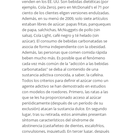
venden en los EE. UU. Son bebidas dietéticas (por
ejemplo, Cola Zero), pero en McDonald's el 71 por
ciento de los clientes eligen versiones endulzadas.
Además, en su menú de 2009, solo siete artículos
estaban libres de azúcar: papas fritas, panqueques
de papa, salchichas, McNuggets de pollo (sin
salsa), Cola Light, café negro y té helado (sin
azúcar). El consumo de bebidas carbonatadas se
asocia de forma independiente con la obesidad.
Además, las personas que comen comida rápida
beben mucho más. Es posible que el fenómeno
cada vez más común de la "adicción a las bebidas
carbonatadas" se deba al contenido de una
sustancia adictiva conocida, a saber, la cafeína.
Todos los criterios para definir el azúcar como un
agente adictivo se han demostrado en estudios
con modelos de roedores. Primero, las ratas a las
que se les ha proporcionado acceso al azúcar
periódicamente (después de un período de su
exclusión) atacan la sustancia dulce. En segundo
lugar, tras su retirada, estos animales presentan
síntomas característicos del síndrome de
abstinencia (castañeteo de dientes, escalofríos,
convulsiones, inquietud). En tercer lugar, después