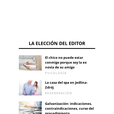
Euthy
LA ELECCIÓN DEL EDITOR
El chico no puede estar
conmigo porque soy la ex
novia de su amigo
PSICOLOGÍA
La casa del spa en Jedlina-
Zdrój
REGENERACIÓN
Galvanización: indicaciones,
contraindicaciones, curso del
procedimiento.