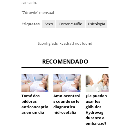
cansado.
"Zdrowie" mensual
Etiquetas:
Sexo
Cortar-Y-Niño
Psicología
$config[ads_kvadrat] not found
RECOMENDADO
Mareo
Tomé dos
Amniocentesi
¿Se pueden
movim
píldoras
s cuando se le
usar los
síntom
anticonceptiv
diagnostica
glóbulos
preve
as en un día
hidrocefalia
Hydrovag
durante el
embarazo?