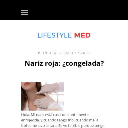
PRINCIPAL
/
SALUD
/ 2020
Nariz roja: ¿congelada?
Hola. Mi nariz está casi constantemente
enrojecida, y cuando tengo frío, cuando me la
froto, me lavo la cara. Se ve terrible porque tengo