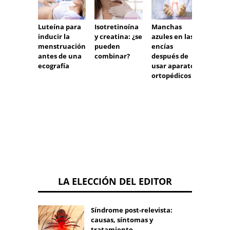
Luteína para
Isotretinoína
Manchas
Probl
inducir la
y creatina: ¿se
azules en las
para 
menstruación
pueden
encías
embar
antes de una
combinar?
después de
ecografía
usar aparatos
ortopédicos
LA ELECCIÓN DEL EDITOR
Síndrome post-relevista:
causas, síntomas y
tratamiento