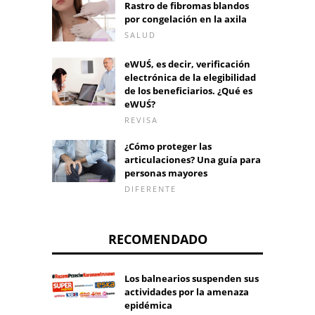
Rastro de fibromas blandos
por congelación en la axila
SALUD
eWUŚ, es decir, verificación
electrónica de la elegibilidad
de los beneficiarios. ¿Qué es
eWUŚ?
REVISA
¿Cómo proteger las
articulaciones? Una guía para
personas mayores
DIFERENTE
RECOMENDADO
Los balnearios suspenden sus
actividades por la amenaza
epidémica