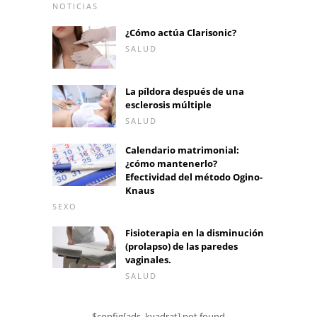
NOTICIAS
¿Cómo actúa Clarisonic?
SALUD
La píldora después de una
esclerosis múltiple
SALUD
Calendario matrimonial:
¿cómo mantenerlo?
Efectividad del método Ogino-
Knaus
SEXO
Fisioterapia en la disminución
(prolapso) de las paredes
vaginales.
SALUD
$config[ads_kvadrat] not found