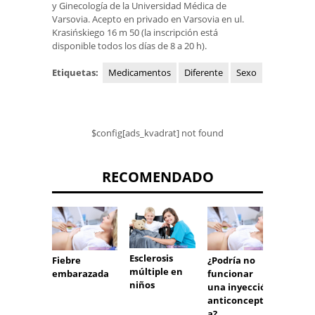
y Ginecología de la Universidad Médica de
Varsovia. Acepto en privado en Varsovia en ul.
Krasińskiego 16 m 50 (la inscripción está
disponible todos los días de 8 a 20 h).
Etiquetas:
Medicamentos
Diferente
Sexo
$config[ads_kvadrat] not found
RECOMENDADO
Esclerosis
Fiebre
¿Podría no
Los ef
múltiple en
embarazada
funcionar
la pér
niños
una inyección
peso
anticonceptiv
a?