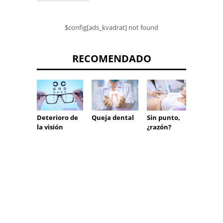
$config[ads_kvadrat] not found
RECOMENDADO
Deterioro de
Queja dental
Sin punto,
¿Qué e
la visión
¿razón?
espaci
hipere