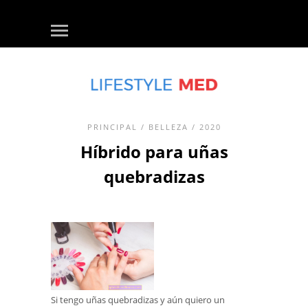
PRINCIPAL
/
BELLEZA
/ 2020
Híbrido para uñas
quebradizas
Si tengo uñas quebradizas y aún quiero un