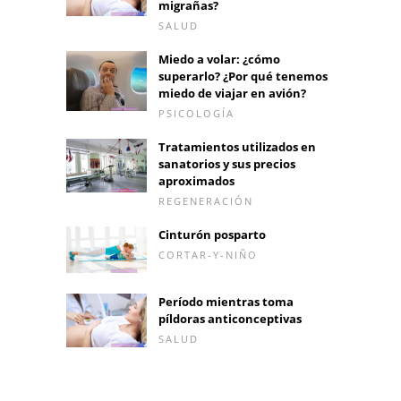
migrañas?
SALUD
Miedo a volar: ¿cómo
superarlo? ¿Por qué tenemos
miedo de viajar en avión?
PSICOLOGÍA
Tratamientos utilizados en
sanatorios y sus precios
aproximados
REGENERACIÓN
Cinturón posparto
CORTAR-Y-NIÑO
Período mientras toma
píldoras anticonceptivas
SALUD