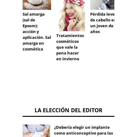
Pérdida leve
Sal amarga
Cosmé
de cabello en
(sal de
hipoal
un joven de 18
Epsom):
os: ¿c
años
acción y
elegirl
Tratamientos
aplicación. Sal
Propi
cosméticos
amarga en
de los
que vale la
cosmética
cosmé
pena hacer
para a
en invierno
LA ELECCIÓN DEL EDITOR
¿Debería elegir un implante
como anticonceptivo para las