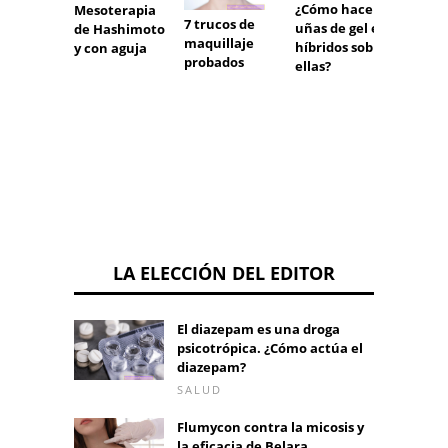
¿Cómo hacer
¿Cómo 
Mesoterapia
7 trucos de
uñas de gel e
un pro
de Hashimoto
maquillaje
híbridos sobre
solar 
y con aguja
probados
ellas?
filtro 
LA ELECCIÓN DEL EDITOR
El diazepam es una droga
psicotrópica. ¿Cómo actúa el
diazepam?
SALUD
Flumycon contra la micosis y
la eficacia de Belara