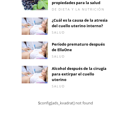
propiedades para la salud
DE DIETA Y LA NUTRICIÓN
¿Cuál es la causa de la atresia
del cuello uterino interno?
SALUD
Período prematuro después
de EllaOne
SALUD
Alcohol después de la cirugía
para extirpar el cuello
uterino
SALUD
$config[ads_kvadrat] not found