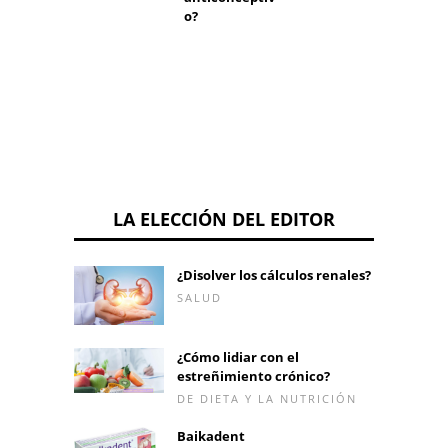
condic
o?
cabello
uñas.
LA ELECCIÓN DEL EDITOR
¿Disolver los cálculos renales?
SALUD
¿Cómo lidiar con el
estreñimiento crónico?
DE DIETA Y LA NUTRICIÓN
Baikadent