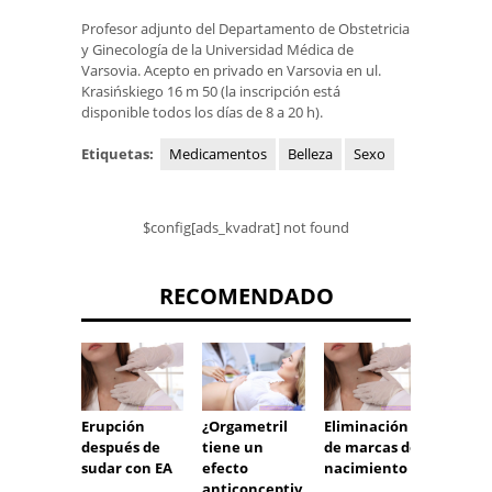
Profesor adjunto del Departamento de Obstetricia
y Ginecología de la Universidad Médica de
Varsovia. Acepto en privado en Varsovia en ul.
Krasińskiego 16 m 50 (la inscripción está
disponible todos los días de 8 a 20 h).
Etiquetas:
Medicamentos
Belleza
Sexo
$config[ads_kvadrat] not found
RECOMENDADO
El zinc
Erupción
¿Orgametril
Eliminación
fortal
después de
tiene un
de marcas de
inmun
sudar con EA
efecto
nacimiento
mejora
anticonceptiv