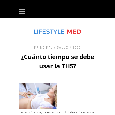
PRINCIPAL
/
SALUD
/ 2020
¿Cuánto tiempo se debe
usar la THS?
Tengo 61 años, he estado en THS durante más de