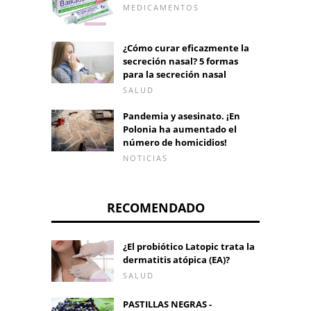
MEDICAMENTOS
¿Cómo curar eficazmente la
secreción nasal? 5 formas
para la secreción nasal
SALUD
Pandemia y asesinato. ¡En
Polonia ha aumentado el
número de homicidios!
NOTICIAS
RECOMENDADO
¿El probiótico Latopic trata la
dermatitis atópica (EA)?
SALUD
PASTILLAS NEGRAS -