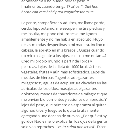
adolescencia y no puedo perder peso. Y
finalmente, cuando tenga 17 años: "
¿Qué has
hecho con este bebé para engordar tanto?
?!”
La gente, compañeros y adultos, me llama gordo,
cerdo, hipopótamo, me escupe, me tira piedras y
me insulta, me pone cinturones o me ignora
amablemente y no me habla en absoluto. Huyo
de las miradas despectivas a mi manera. Inclino mi
cabeza, la aprieto en mis brazos. ¿Quizás cuando
no miro a la gente a los ojos, ellos no me notan ...?
Creo mi propio mundo a partir de libros y
películas. Lejos de la dieta de 1000 kcal, lácteos,
vegetales, frutas y aún más sofisticados. Lejos de
mezclas de hierbas, "agentes adelgazantes
milagrosos", agujas de acupuntura clavadas en las
aurículas de los oídos, masajes adelgazantes
dolorosos, manos de "hacedores de milagros" que
me envían bio-corrientes y sesiones de hipnosis. Y
lejos del peso, que primero da esperanza al quitar
algunos kilos, y luego se lo quita brutalmente
agregando una docena de nuevos. ¿Por qué estoy
gordo? Nadie me lo explica. En los ojos de la gente
solo veo reproches - "
es tu culpa por ser asi
". Dicen