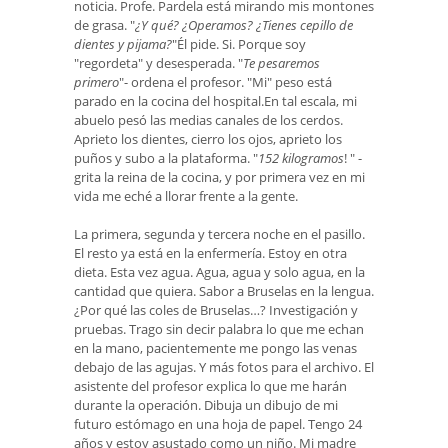
noticia. Profe. Pardela está mirando mis montones
de grasa. "
¿Y qué? ¿Operamos? ¿Tienes cepillo de
dientes y pijama?
"Él pide. Si. Porque soy
"regordeta" y desesperada. "
Te pesaremos
primero
"- ordena el profesor. "Mi" peso está
parado en la cocina del hospital.En tal escala, mi
abuelo pesó las medias canales de los cerdos.
Aprieto los dientes, cierro los ojos, aprieto los
puños y subo a la plataforma. "
152 kilogramos
! " -
grita la reina de la cocina, y por primera vez en mi
vida me eché a llorar frente a la gente.
La primera, segunda y tercera noche en el pasillo.
El resto ya está en la enfermería. Estoy en otra
dieta. Esta vez agua. Agua, agua y solo agua, en la
cantidad que quiera. Sabor a Bruselas en la lengua.
¿Por qué las coles de Bruselas…? Investigación y
pruebas. Trago sin decir palabra lo que me echan
en la mano, pacientemente me pongo las venas
debajo de las agujas. Y más fotos para el archivo. El
asistente del profesor explica lo que me harán
durante la operación. Dibuja un dibujo de mi
futuro estómago en una hoja de papel. Tengo 24
años y estoy asustado como un niño. Mi madre