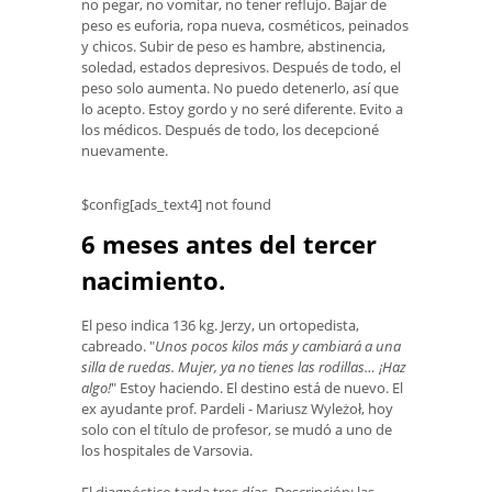
no pegar, no vomitar, no tener reflujo. Bajar de
peso es euforia, ropa nueva, cosméticos, peinados
y chicos. Subir de peso es hambre, abstinencia,
soledad, estados depresivos. Después de todo, el
peso solo aumenta. No puedo detenerlo, así que
lo acepto. Estoy gordo y no seré diferente. Evito a
los médicos. Después de todo, los decepcioné
nuevamente.
$config[ads_text4] not found
6 meses antes del tercer
nacimiento.
El peso indica 136 kg. Jerzy, un ortopedista,
cabreado. "
Unos pocos kilos más y cambiará a una
silla de ruedas. Mujer, ya no tienes las rodillas… ¡Haz
algo!
" Estoy haciendo. El destino está de nuevo. El
ex ayudante prof. Pardeli - Mariusz Wyleżoł, hoy
solo con el título de profesor, se mudó a uno de
los hospitales de Varsovia.
El diagnóstico tarda tres días. Descripción: las