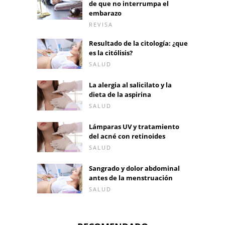
de que no interrumpa el
embarazo
REVISA
Resultado de la citología: ¿que
es la citólisis?
SALUD
La alergia al salicilato y la
dieta de la aspirina
SALUD
Lámparas UV y tratamiento
del acné con retinoides
SALUD
Sangrado y dolor abdominal
antes de la menstruación
SALUD