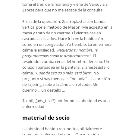
toma el tren de la mañana y viene de Varsovia a
Zabrze para que no me escape de la consulta.
El día de la operación. Gastroplastia con banda
vertical por el método de Mason. Me acuesto en la
mesa y trato de no caerme. El vientre cae en
cascada a los lados. Hace frío en la habitación
como en un congelador. Yo tiemblo. La enfermera
calma la ansiedad. "
Recuerda tu nombre. Te
preguntaremos como te despertaremos
". El
respirador zumba cerca del hombro derecho. Un
corazón parpadea en la pantalla. El anestesista lo
calma. "
Cuando sea 80 o más, está bien
". No
pregunto si hay menos, es "no hola" ... La presión
de la jeringa sobre la cánula en el codo. Me
duermo ... un destello ...
$config[ads_text3] not found La obesidad es una
enfermedad
material de socio
La obesidad ha sido reconocida oficialmente
como una enfermedad por la Organización