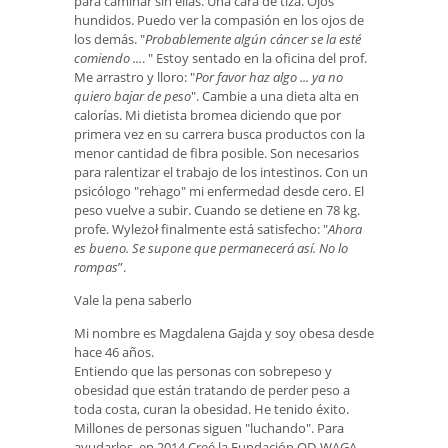
para caminar sin ellas. Una cara de tiza. Ojos
hundidos. Puedo ver la compasión en los ojos de
los demás. "
Probablemente algún cáncer se la esté
comiendo ...
. " Estoy sentado en la oficina del prof.
Me arrastro y lloro: "
Por favor haz algo ... ya no
quiero bajar de peso
". Cambie a una dieta alta en
calorías. Mi dietista bromea diciendo que por
primera vez en su carrera busca productos con la
menor cantidad de fibra posible. Son necesarios
para ralentizar el trabajo de los intestinos. Con un
psicólogo "rehago" mi enfermedad desde cero. El
peso vuelve a subir. Cuando se detiene en 78 kg.
profe. Wyleżoł finalmente está satisfecho: "
Ahora
es bueno. Se supone que permanecerá así. No lo
rompas
”.
Vale la pena saberlo
Mi nombre es Magdalena Gajda y soy obesa desde
hace 46 años.
Entiendo que las personas con sobrepeso y
obesidad que están tratando de perder peso a
toda costa, curan la obesidad. He tenido éxito.
Millones de personas siguen "luchando". Para
ayudarlos, en 2014 Creé la Fundación OD-WAGA