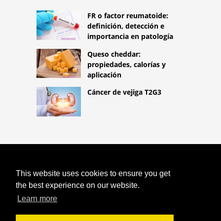
FR o factor reumatoide:
definición, detección e
importancia en patología
Queso cheddar:
propiedades, calorías y
aplicación
Cáncer de vejiga T2G3
COPYRIGHT 2026
HTTPS://LIFESTYLEMED.NET
¿CÓMO
This website uses cookies to ensure you get
BAJAR DE PESO MEDIA TONELADA? EL
the best experience on our website.
DEFENSOR DEL PUEBLO PARA
PACIENTES CON OBESIDAD Y EL
Learn more
EDITOR DE OBESIDAD EN
PORADNIKAZDROWIE.PL NOS DICE