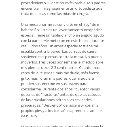
procedimiento. El destino es favorable. Mis padres
encuentran milagrosamente un ortopedista que
trata dolencias como las mías sin cirugía.
Una mesa enorme se convierte en el "rey" de mi
habitación. Este es un levantamiento ortopédico
especial. Tiene un tablero ancho en ángulo agudo
con la pared. Me metieron en este hueco durante
casi ... dos años. Un arnés especial sostiene mi
espalda contra la pared. Las correas de cuero
sostienen mis piernas contra la mesa. No puedo
moverlos. Tres veces por semana, el médico abre
mis piernas otros 2-3 centímetros. Cuanto más
cerca de la "cuerda", más me duele, más fuerte
grito, más lloran mis padres, que ni siquiera
pueden sostenerme en sus brazos para
consolarme. Durante dos años, "cuento" varias
docenas de "fracturas" antes de que las cabezas
de las articulaciones salten a las cavidades
preparadas. "Desciendo" del ascensor con mis
propios pies y a los tres años aprendo a caminar
de nuevo.
Mientras sigo sentado en el ascensor, obtengo la