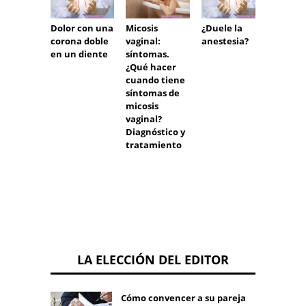
Dolor con una
Micosis
¿Duele la
Dolor 
corona doble
vaginal:
anestesia?
del co
en un diente
síntomas.
¿Qué hacer
cuando tiene
síntomas de
micosis
vaginal?
Diagnóstico y
tratamiento
LA ELECCIÓN DEL EDITOR
Cómo convencer a su pareja