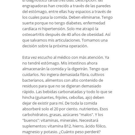
engrapadoras han crecido a través de las paredes
del estómago, entre ellas hay espacios a través de
los cuales pasa la comida. Deben eliminarse. Tengo
suerte porque no tengo diabetes, enfermedad
cardíaca ni hipertensión. Solo me atrapó la
osteoartritis después de 40 años de obesidad. Así
que salvamos mis articulaciones. Tomamos una
decisión sobre la próxima operación.
Esta vez escucho al médico con más atención. Ya
no tendré estómago. Mis intestinos ahora
almacenarán la comida y la digerirán. Tengo que
cuidarlos. No ingiera demasiada fibra, cultivos
bacterianos, alimentos con alto contenido de
residuos para que no se digieran demasiado
rápido. Las bebidas carbonatadas y todo lo que se
hincha (guisantes, frijoles, cebollas, ajo) deben
dejar de existir para mí. De toda la comida
absorberé solo el 20 por ciento. nutrientes. Esos
carbohidratos, grasas, azúcares "malos". Y los
"buenos": vitaminas, minerales. Necesitará
suplementos: vitamina B12, hierro, ácido fólico,
magnesio y potasio. ¿Cuánto peso perderé?