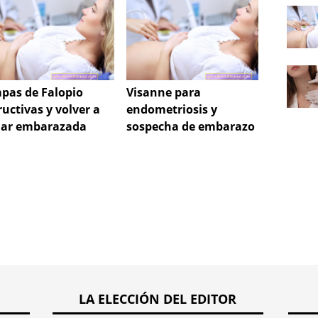
pas de Falopio
Visanne para
Adenov
ructivas y volver a
endometriosis y
infecc
ar embarazada
sospecha de embarazo
adulto
LA ELECCIÓN DEL EDITOR