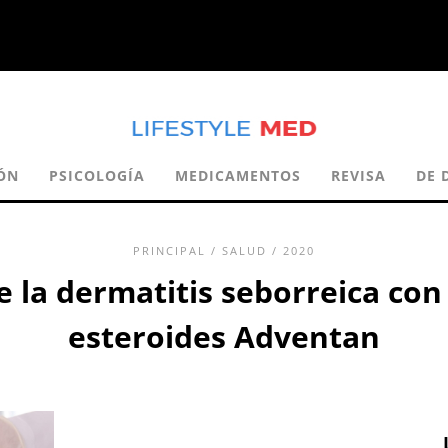
ÓN
PSICOLOGÍA
MEDICAMENTOS
REVISA
DE 
PRINCIPAL
/
SALUD
/ 2020
 la dermatitis seborreica con
esteroides Adventan