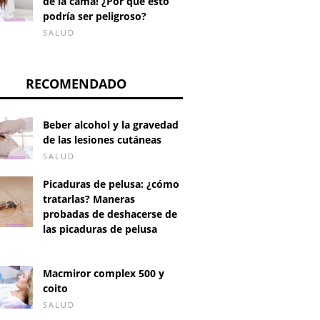
de la cama! ¿Por qué esto
podría ser peligroso?
SALUD
RECOMENDADO
Beber alcohol y la gravedad
de las lesiones cutáneas
SALUD
Picaduras de pelusa: ¿cómo
tratarlas? Maneras
probadas de deshacerse de
las picaduras de pelusa
D
Macmiror complex 500 y
coito
SALUD