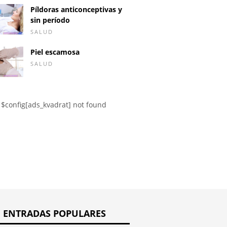
Píldoras anticonceptivas y
sin período
SALUD
Piel escamosa
SALUD
Disco N
irus: síntomas de
Síndrome de Pierre
acelerac
ión en niños y
Robin: definición,
menstru
s
síntomas, tratamiento
$config[ads_kvadrat] not found
ENTRADAS POPULARES