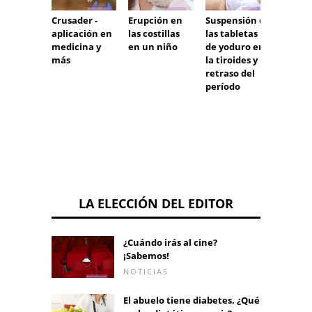
Erupción en
Suspensión de
Bultos
Crusader -
las costillas
las tabletas
vagina
aplicación en
en un niño
de yoduro en
peligr
medicina y
la tiroides y
más
retraso del
período
LA ELECCIÓN DEL EDITOR
¿Cuándo irás al cine?
¡Sabemos!
NOTICIAS
El abuelo tiene diabetes. ¿Qué