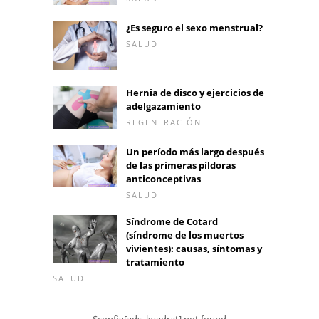
¿Es seguro el sexo menstrual?
SALUD
Hernia de disco y ejercicios de
adelgazamiento
REGENERACIÓN
Un período más largo después
de las primeras píldoras
anticonceptivas
SALUD
Síndrome de Cotard
(síndrome de los muertos
vivientes): causas, síntomas y
tratamiento
SALUD
$config[ads_kvadrat] not found