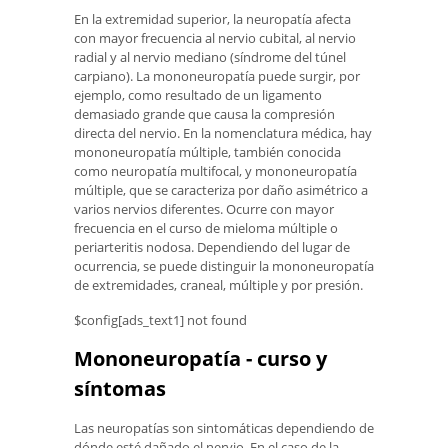
En la extremidad superior, la neuropatía afecta
con mayor frecuencia al nervio cubital, al nervio
radial y al nervio mediano (síndrome del túnel
carpiano). La mononeuropatía puede surgir, por
ejemplo, como resultado de un ligamento
demasiado grande que causa la compresión
directa del nervio. En la nomenclatura médica, hay
mononeuropatía múltiple, también conocida
como neuropatía multifocal, y mononeuropatía
múltiple, que se caracteriza por daño asimétrico a
varios nervios diferentes. Ocurre con mayor
frecuencia en el curso de mieloma múltiple o
periarteritis nodosa. Dependiendo del lugar de
ocurrencia, se puede distinguir la mononeuropatía
de extremidades, craneal, múltiple y por presión.
$config[ads_text1] not found
Mononeuropatía - curso y
síntomas
Las neuropatías son sintomáticas dependiendo de
dónde esté dañado el nervio. En el caso de la