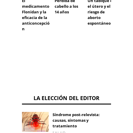
El
Pérdida de
Un tabique en
La
medicamento
cabello a los
el útero y el
monon
Flonidan y la
14 años
riesgo de
atía e
eficacia de la
aborto
daño a
anticoncepció
espontáneo
que
n
trans
infor
del ce
otros 
LA ELECCIÓN DEL EDITOR
Síndrome post-relevista:
causas, síntomas y
tratamiento
SALUD