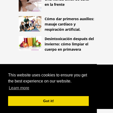
en la frente
Cómo dar primeros auxilios:
masaje cardíaco y
respiración artificial.
Desintoxicación después del
invierno: cómo limpiar el
cuerpo en primavera
COPYRIGHT 2026
This website uses cookies to ensure you get
HTTPS://LIFESTYLEMED.NET
LA
the best experience on our website.
MONONEUROPATÍA ES UN DAÑO AL
NERVIO QUE TRANSMITE
Learn more
INFORMACIÓN DEL CEREBRO A OTROS
ÓRGANOS.
Got it!
^